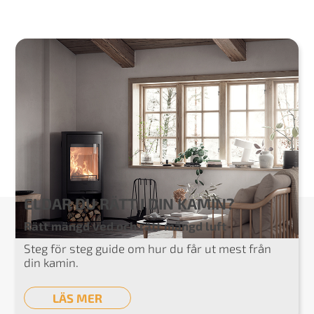
ELDAR DU RÄTT I DIN KAMIN?
Rätt mängd ved och rätt mängd luft
Steg för steg guide om hur du får ut mest från
din kamin.
LÄS MER