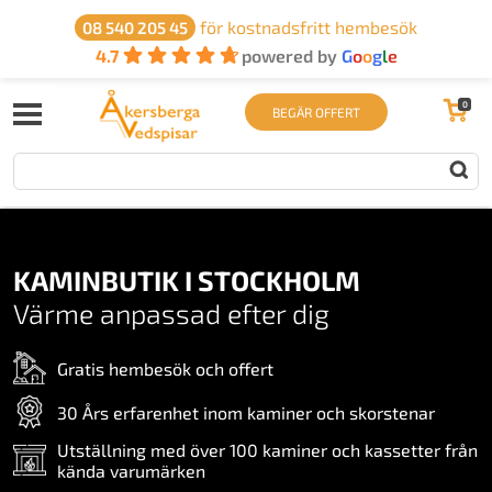
för kostnadsfritt hembesök
08 540 205 45
4.7
powered by
G
o
o
g
l
e
0
BEGÄR OFFERT
KAMINBUTIK I STOCKHOLM
Värme anpassad efter dig
Gratis hembesök och offert
30 Års erfarenhet inom kaminer och skorstenar
Utställning med över 100 kaminer och kassetter från
kända varumärken