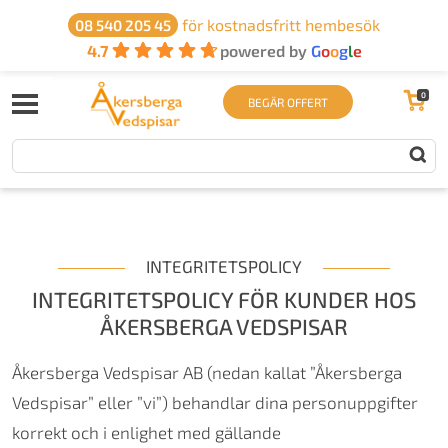
för kostnadsfritt hembesök
08 540 205 45
4.7
powered by
G
o
o
g
l
e
0
BEGÄR OFFERT
INTEGRITETSPOLICY
INTEGRITETSPOLICY FÖR KUNDER HOS
ÅKERSBERGA VEDSPISAR
Åkersberga Vedspisar AB (nedan kallat ”Åkersberga
Vedspisar” eller ”vi”) behandlar dina personuppgifter
korrekt och i enlighet med gällande