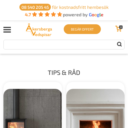
för kostnadsfritt hembesök
08 540 205 45
4.7
powered by
G
o
o
g
l
e
0
BEGÄR OFFERT
TIPS & RÅD