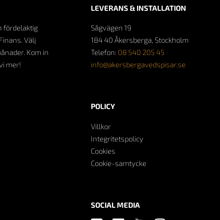
LEVERANS & INSTALLATION
n fördelaktig
Sågvägen 19
Finans. Välj
184 40 Åkersberga, Stockholm
månader. Kom in
Telefon:
08 540 205 45
 vi mer!
info@akersbergavedspisar.se
POLICY
Villkor
Integritetspolicy
Cookies
Cookie-samtycke
SOCIAL MEDIA