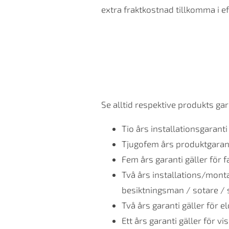
extra fraktkostnad tillkomma i e
Se alltid respektive produkts ga
Tio års installationsgarant
Tjugofem års produktgarant
Fem års garanti gäller för f
Två års installations/monta
besiktningsman / sotare / 
Två års garanti gäller för e
Ett års garanti gäller för v