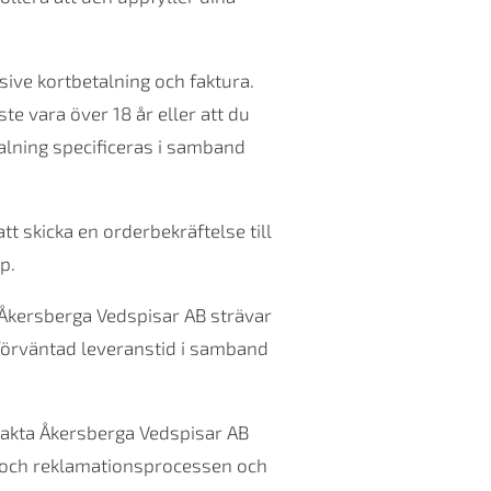
sive kortbetalning och faktura.
te vara över 18 år eller att du
talning specificeras i samband
t skicka en orderbekräftelse till
p.
 Åkersberga Vedspisar AB strävar
 förväntad leveranstid i samband
ntakta Åkersberga Vedspisar AB
r- och reklamationsprocessen och