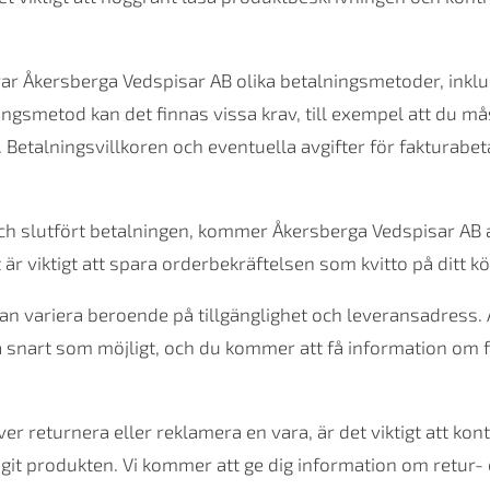
rar Åkersberga Vedspisar AB olika betalningsmetoder, inklu
ngsmetod kan det finnas vissa krav, till exempel att du mås
 Betalningsvillkoren och eventuella avgifter för fakturabe
och slutfört betalningen, kommer Åkersberga Vedspisar AB at
är viktigt att spara orderbekräftelsen som kvitto på ditt kö
an variera beroende på tillgänglighet och leveransadress.
så snart som möjligt, och du kommer att få information om
 returnera eller reklamera en vara, är det viktigt att ko
tagit produkten. Vi kommer att ge dig information om retu