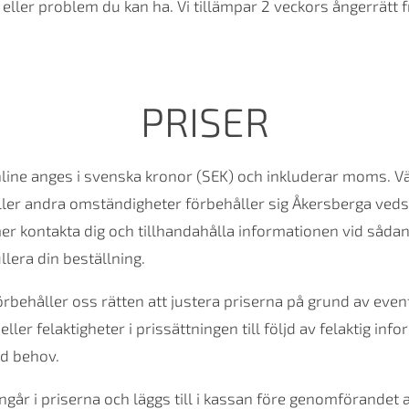
 eller problem du kan ha. Vi tillämpar 2 veckors ångerrätt
PRISER
online anges i svenska kronor (SEK) och inkluderar moms. Vä
d eller andra omständigheter förbehåller sig Åkersberga ved
r kontakta dig och tillhandahålla informationen vid sådana t
llera din beställning.
förbehåller oss rätten att justera priserna på grund av even
 eller felaktigheter i prissättningen till följd av felaktig i
id behov.
går i priserna och läggs till i kassan före genomförandet av 