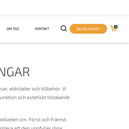
0
OM OSS
KONTAKT
BEGÄR OFFERT
INGAR
ar, eldstäder och tillbehör. Vi
unktion och estetiskt tilltalande
medveten om. Först och främst,
ollera att den uppfyller dina