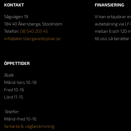
KONTAKT
FINANSIERING
Sågvägen 19
Vi kan erbjuda er e
184 40 Åkersberga, Stockholm
avbetalning via LF 
Telefon:
08 540 205 45
mellan 6 och 120 
info@akersbergavedspisar.se
till oss så berättar
ÖPPETTIDER
Butik
Månd-tors 10-18
Fred 10-16
Lörd 11-15
Telefon
Månd-fred 10-16
Se karta & vägbeskrivning