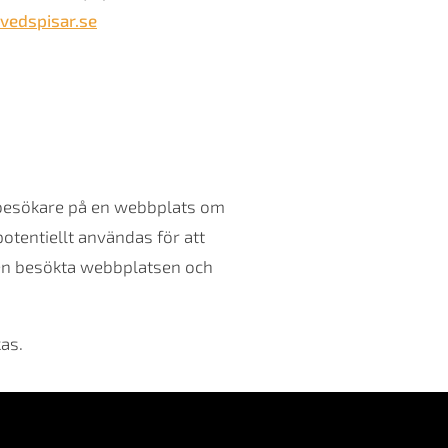
vedspisar.se
ra besökare på en webbplats om
otentiellt användas för att
 den besökta webbplatsen och
as.