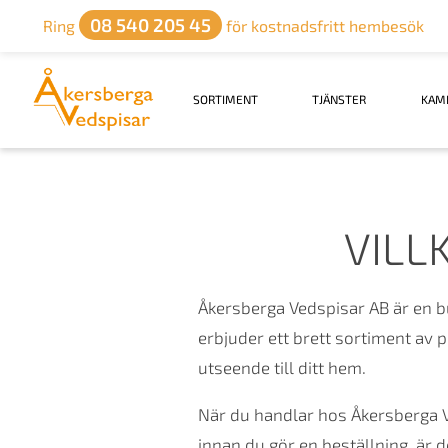
08 540 205 45
Ring
för kostnadsfritt hembesök
SORTIMENT
TJÄNSTER
KAM
VILL
Åkersberga Vedspisar AB är en but
erbjuder ett brett sortiment av p
utseende till ditt hem.
När du handlar hos Åkersberga V
innan du gör en beställning, är d