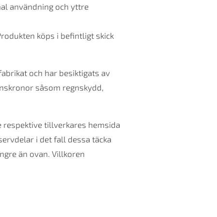
mal användning och yttre
rodukten köps i befintligt skick
brikat och har besiktigats av
stenskronor såsom regnskydd,
e respektive tillverkares hemsida
servdelar i det fall dessa täcka
ängre än ovan. Villkoren