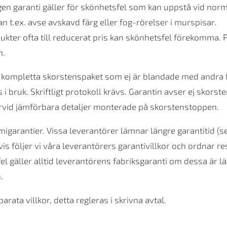
ngen garanti gäller för skönhetsfel som kan uppstå vid nor
n t.ex. avse avskavd färg eller fog-rörelser i murspisar.
ukter ofta till reducerat pris kan skönhetsfel förekomma. P
n.
r kompletta skorstenspaket som ej är blandade med andra fa
 i bruk. Skriftligt protokoll krävs. Garantin avser ej skor
därvid jämförbara detaljer monterade på skorstenstoppen.
igarantier. Vissa leverantörer lämnar längre garantitid (s
tvis följer vi våra leverantörers garantivillkor och ordnar re
fel gäller alltid leverantörens fabriksgaranti om dessa är l
.
arata villkor, detta regleras i skrivna avtal.