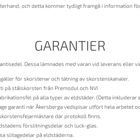
fterhand, och detta kommer tydligt framgå i information för
GARANTIER
rantisedel. Dessa lämnades med varan vid leverans eller v
i gäller för skorstenar och tätning av skorstenskanaler.
i på stålskorsten från Premodul och NVI
abrikationsfel på alla typer av eldstäder. (Detta inkluderar 
ge garanti när Åkersberga vedspisar utfört hela arbetet oc
skorstensfejarmästare där protokoll finns.
ldstadens förslitningsdelar och luck-glas.
issa slitagedelar på eldstäderna.