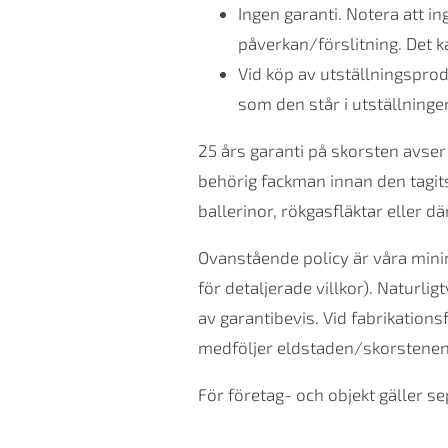
Ingen garanti. Notera att i
påverkan/förslitning. Det ka
Vid köp av utställningsprod
som den står i utställninge
25 års garanti på skorsten avse
behörig fackman innan den tagits
ballerinor, rökgasfläktar eller 
Ovanstående policy är våra minim
för detaljerade villkor). Naturlig
av garantibevis. Vid fabrikations
medföljer eldstaden/skorstenen
För företag- och objekt gäller sep