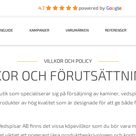
4.7
powered by
G
o
o
g
l
e
INGUIDE
KAMPANJER
VARUMÄRKEN
REFERENSER
VILLKOR OCH POLICY
KOR OCH FÖRUTSÄTTN
ik som specialiserar sig på försäljning av kaminer, vedspis
rodukter av hög kvalitet som är designade för att ge både f
edspisar AB finns det vissa köpevillkor som du bör vara 
et viktigt att noggrant läsa produktbeskrivningen och kontr