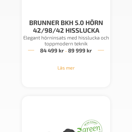
BRUNNER BKH 5.0 HÖRN
42/98/42 HISSLUCKA
Elegant hörninsats med hisslucka och
toppmodern teknik
84 499
kr
89 999
kr
Prisintervall:
–
84
499 kr
till
Läs mer
89
999 kr