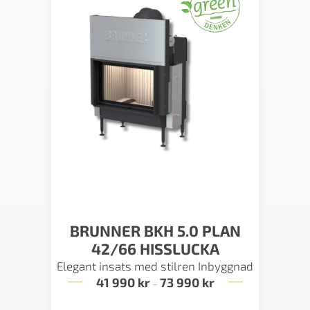
BRUNNER BKH 5.0 PLAN
42/66 HISSLUCKA
Elegant insats med stilren Inbyggnad
41 990
kr
73 990
kr
Prisintervall:
–
41
990 kr