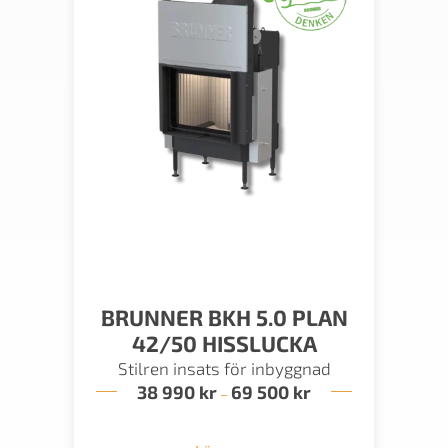
BRUNNER BKH 5.0 PLAN
42/50 HISSLUCKA
Stilren insats för inbyggnad
38 990
kr
69 500
kr
Prisintervall:
–
38
990 kr
till