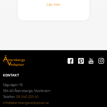
till
Läs mer
73
990 kr
KONTAKT
Sågvägen 19
184 40 Åkersberga, Stockholm
Telefon:
08 540 205 45
info@akersbergavedspisar.se