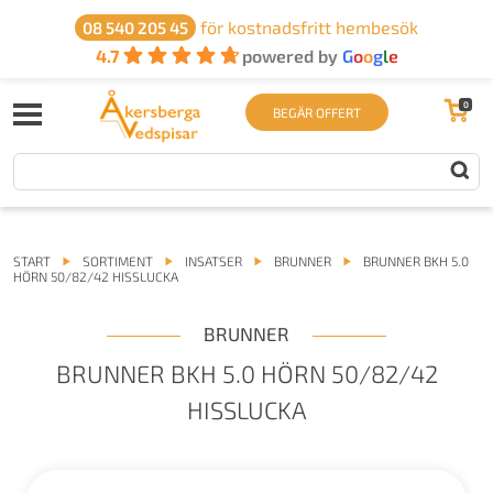
för kostnadsfritt hembesök
08 540 205 45
4.7
powered by
G
o
o
g
l
e
0
BEGÄR OFFERT
START
SORTIMENT
INSATSER
BRUNNER
BRUNNER BKH 5.0
HÖRN 50/82/42 HISSLUCKA
BRUNNER
BRUNNER BKH 5.0 HÖRN 50/82/42
HISSLUCKA