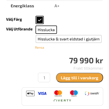
Energiklass
A+
Välj Färg
Välj Utförande
Hisslucka
Hisslucka & svart eldstad i gjutjärn
Rensa
79 990
kr
Frakt tillkommer
Brunner
Lägg till i varukorg
BKH
5.0
hörn
50/82/42
hisslucka
mängd