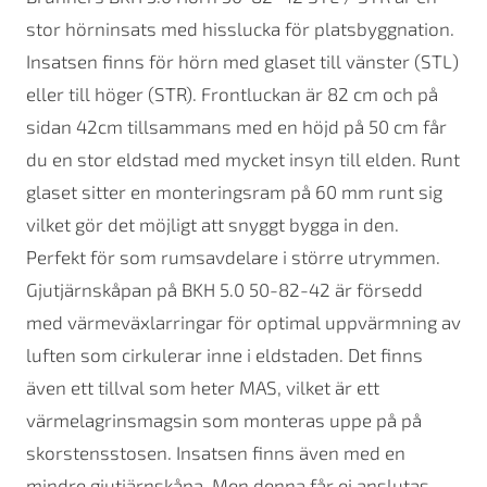
stor hörninsats med hisslucka för platsbyggnation.
Insatsen finns för hörn med glaset till vänster (STL)
eller till höger (STR). Frontluckan är 82 cm och på
sidan 42cm tillsammans med en höjd på 50 cm får
du en stor eldstad med mycket insyn till elden. Runt
glaset sitter en monteringsram på 60 mm runt sig
vilket gör det möjligt att snyggt bygga in den.
Perfekt för som rumsavdelare i större utrymmen.
Gjutjärnskåpan på BKH 5.0 50-82-42 är försedd
med värmeväxlarringar för optimal uppvärmning av
luften som cirkulerar inne i eldstaden. Det finns
även ett tillval som heter MAS, vilket är ett
värmelagrinsmagsin som monteras uppe på på
skorstensstosen. Insatsen finns även med en
mindre gjutjärnskåpa. Men denna får ej anslutas