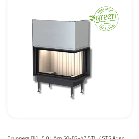
Brunners BKH 5.0 Hörn 50-82-42 STL / STR är en