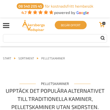
för kostnadsfritt hembesök
08 540 205 45
4.7
powered by
G
o
o
g
l
e
0
BEGÄR OFFERT
START
SORTIMENT
PELLETSKAMINER
PELLETSKAMINER
UPPTÄCK DET POPULÄRA ALTERNATIVET
TILL TRADITIONELLA KAMINER,
PELLETSKAMINER UTAN SKORSTEN.