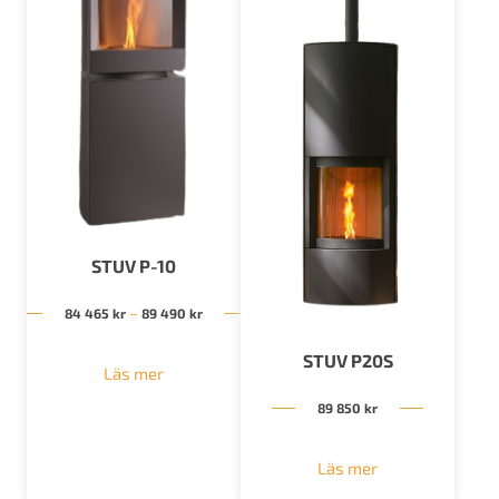
STUV P-10
Prisintervall: 84 465 kr till 89 490 kr
–
84 465
kr
89 490
kr
STUV P20S
Läs mer
89 850
kr
Läs mer