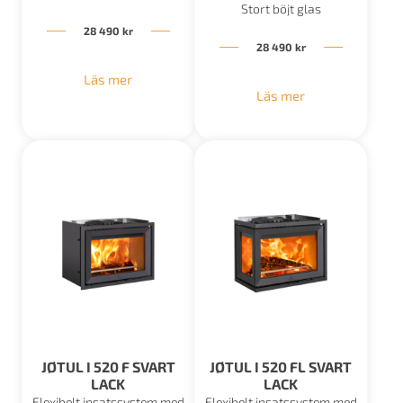
Stort böjt glas
28 490
kr
28 490
kr
Läs mer
Läs mer
JØTUL I 520 F SVART
JØTUL I 520 FL SVART
LACK
LACK
Flexibelt insatssystem med
Flexibelt insatssystem med