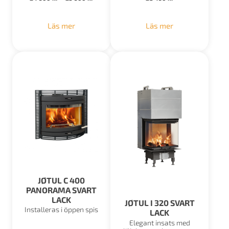
Läs mer
Läs mer
JØTUL C 400
PANORAMA SVART
LACK
JØTUL I 320 SVART
Installeras i öppen spis
LACK
Elegant insats med