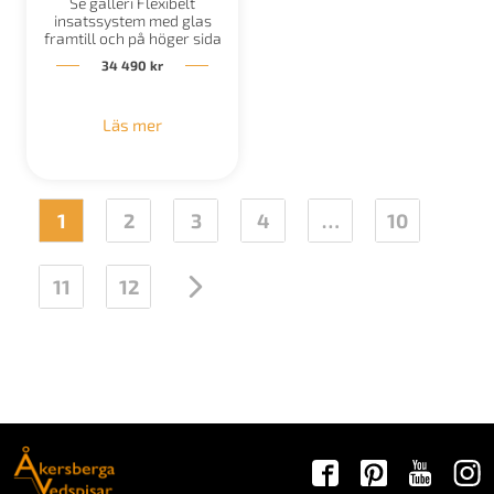
Se galleri Flexibelt
insatssystem med glas
framtill och på höger sida
34 490
kr
Läs mer
1
2
3
4
…
10
11
12
→