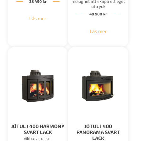
möjlighet att skapa ett eget
28 490
kr
uttryck
49 900
kr
Läs mer
Läs mer
JØTUL I 400 HARMONY
JØTUL I 400
SVART LACK
PANORAMA SVART
LACK
Vikbara luckor