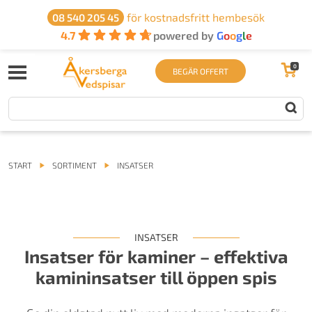
för kostnadsfritt hembesök
08 540 205 45
4.7
powered by
G
o
o
g
l
e
0
BEGÄR OFFERT
START
SORTIMENT
INSATSER
INSATSER
Insatser för kaminer – effektiva
kamininsatser till öppen spis