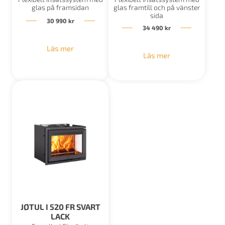
glas på framsidan
glas framtill och på vänster
sida
30 990
kr
34 490
kr
Läs mer
Läs mer
JØTUL I 520 FR SVART
LACK