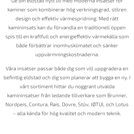
Ge din eldstad nytt liv med moderna insatser för
kaminer som kombinerar hög verkningsgrad, stilren
design och effektiv värmespridning. Med rätt
kamininsats kan du förvandla en traditionell öppen
spis till en kraftfull och energieffektiv värmekälla som
både förbättrar inomhusklimatet och sänker
uppvärmningskostnaderna.
Våra insatser passar både dig som vill uppgradera en
befintlig eldstad och dig som planerar att bygga en ny. I
vårt sortiment hittar du noggrant utvalda
kamininsatser från ledande tillverkare som Brunner,
Nordpeis, Contura, Rais, Dovre, Stûv, JØTUL och Lotus
– alla kända för hög kvalitet och modern teknik.