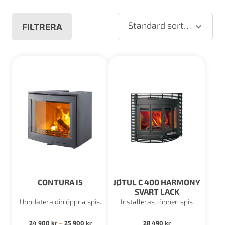
Standard sortering
FILTRERA
CONTURA I5
JØTUL C 400 HARMONY
SVART LACK
Uppdatera din öppna spis.
Installeras i öppen spis
Prisintervall: 24 900 kr till 25 900 kr
–
24 900
kr
25 900
kr
28 490
kr