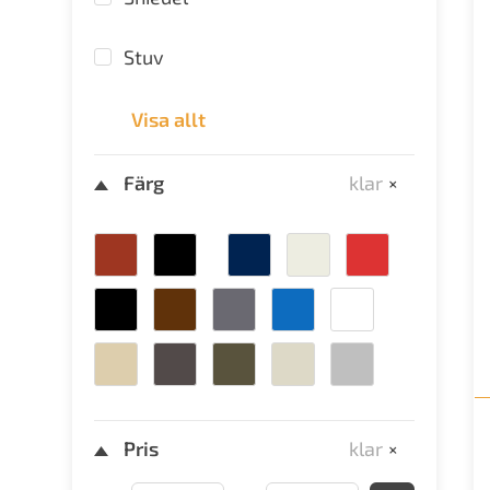
Stuv
Visa allt
+
Färg
klar
+
Pris
klar