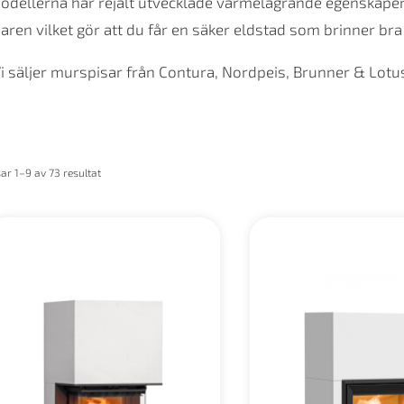
dellerna har rejält utvecklade värmelagrande egenskaper dä
aren vilket gör att du får en säker eldstad som brinner br
i säljer murspisar från Contura, Nordpeis, Brunner & Lotu
sar 1–9 av 73 resultat