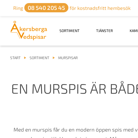
08 540 205 45
Ring
för kostnadsfritt hembesök
SORTIMENT
TJÄNSTER
KAM
START
SORTIMENT
MURSPISAR
EN MURSPIS ÄR BÅ
Med en murspis får du en modern öppen spis med vä