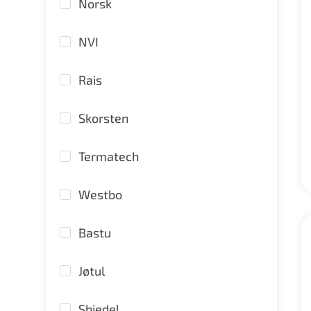
Norsk
NVI
Rais
Skorsten
Termatech
Westbo
Bastu
Jøtul
Shiedel