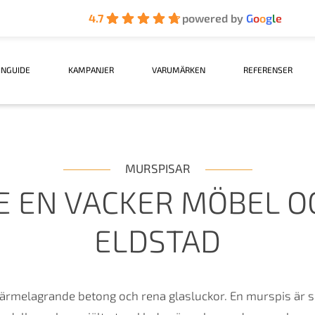
4.7
powered by
G
o
o
g
l
e
INGUIDE
KAMPANJER
VARUMÄRKEN
REFERENSER
MURSPISAR
DE EN VACKER MÖBEL 
ELDSTAD
rmelagrande betong och rena glasluckor. En murspis är så