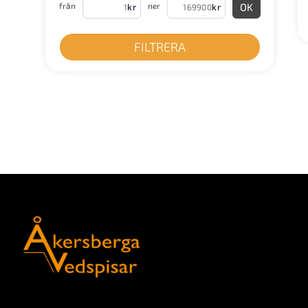
från
ner
OK
kr
kr
FILTRERA