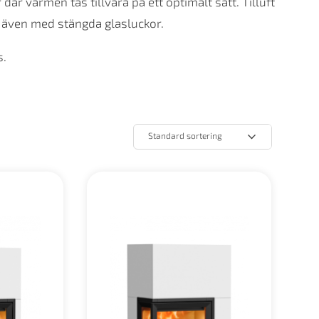
r värmen tas tillvara på ett optimalt sätt. Tilluft
a även med stängda glasluckor.
s.
Standard sortering