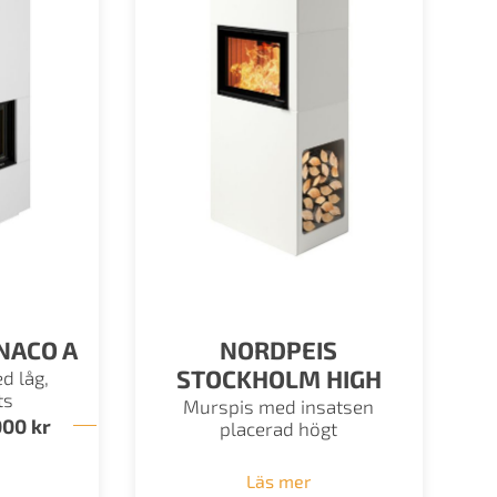
NACO A
NORDPEIS
STOCKHOLM HIGH
d låg,
ts
Murspis med insatsen
000
kr
Prisintervall:
placerad högt
72
200 kr
till
Läs mer
80