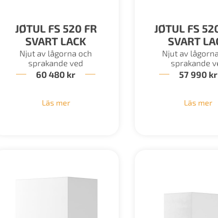
JØTUL FS 520 FR
JØTUL FS 52
SVART LACK
SVART LA
Njut av lågorna och
Njut av lågorn
sprakande ved
sprakande v
60 480
kr
57 990
kr
Läs mer
Läs mer