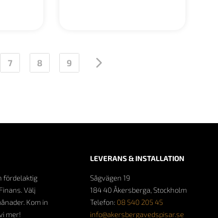
000 kr
7
8
9
→
LEVERANS & INSTALLATION
n fördelaktig
Sågvägen 19
Finans. Välj
184 40 Åkersberga, Stockholm
månader. Kom in
Telefon:
08 540 205 45
 vi mer!
info@akersbergavedspisar.se