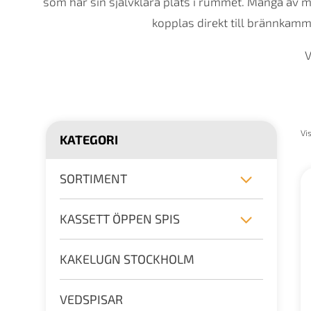
som har sin självklara plats i rummet. Många av mo
kopplas direkt till brännkamm
V
Vi
KATEGORI
SORTIMENT
KASSETT ÖPPEN SPIS
KAKELUGN STOCKHOLM
VEDSPISAR