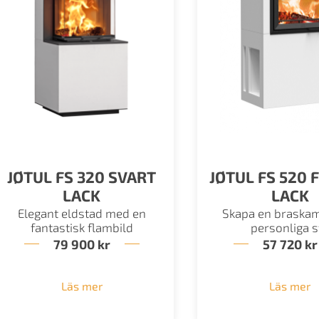
JØTUL FS 320 SVART
JØTUL FS 520 
LACK
LACK
Elegant eldstad med en
Skapa en braskami
fantastisk flambild
personliga st
79 900
kr
57 720
kr
Läs mer
Läs mer