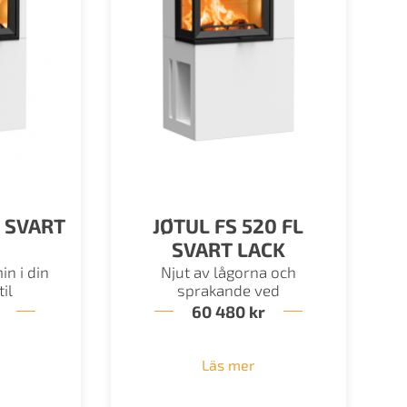
F SVART
JØTUL FS 520 FL
SVART LACK
n i din
Njut av lågorna och
il
sprakande ved
60 480
kr
Läs mer