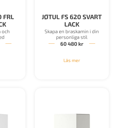
0 FRL
JØTUL FS 620 SVART
CK
LACK
a och
Skapa en braskamin i din
ed
personliga stil
60 480
kr
Läs mer