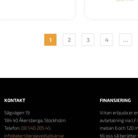
1
2
3
4
…
KONTAKT
FINANSIERING
Sågvägen 19
Vi kan erbjuda er e
184 40 Åkersberga, Stockholm
avbetalning via LF 
Telefon:
08 540 205 45
mellan 6 och 120 
info@akersbergavedspisar.se
till oss så berättar