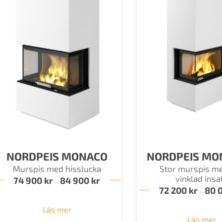
NORDPEIS MONACO
NORDPEIS MO
Murspis med hisslucka
Stor murspis me
vinklad insa
74 900
kr
84 900
kr
Prisintervall:
–
74
72 200
kr
80 
–
900 kr
till
Läs mer
84
Läs mer
900 kr