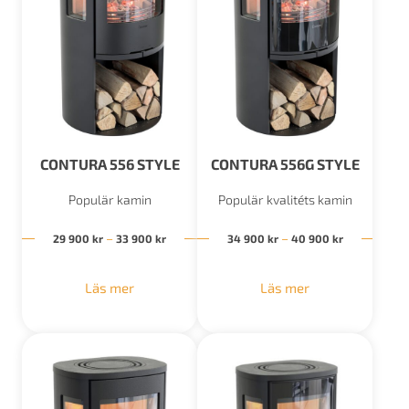
CONTURA 556 STYLE
CONTURA 556G STYLE
Populär kamin
Populär kvalitéts kamin
Prisintervall: 29 900 kr till 33 900 kr
Prisinterval
–
–
29 900
kr
33 900
kr
34 900
kr
40 900
kr
Läs mer
Läs mer