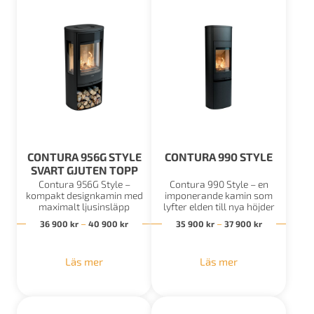
CONTURA 956G STYLE
CONTURA 990 STYLE
SVART GJUTEN TOPP
Contura 956G Style –
Contura 990 Style – en
kompakt designkamin med
imponerande kamin som
maximalt ljusinsläpp
lyfter elden till nya höjder
Prisintervall: 36 900 kr till 40 900 kr
Prisintervall
–
–
36 900
kr
40 900
kr
35 900
kr
37 900
kr
Läs mer
Läs mer