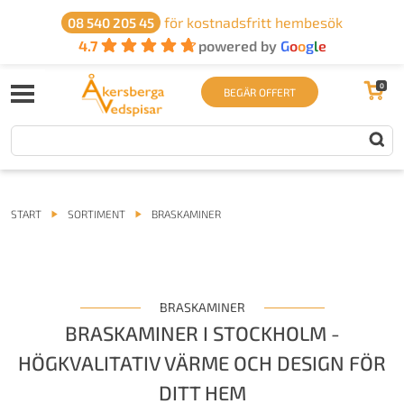
för kostnadsfritt hembesök
08 540 205 45
4.7
powered by
G
o
o
g
l
e
0
BEGÄR OFFERT
START
SORTIMENT
BRASKAMINER
BRASKAMINER
BRASKAMINER I STOCKHOLM -
HÖGKVALITATIV VÄRME OCH DESIGN FÖR
DITT HEM