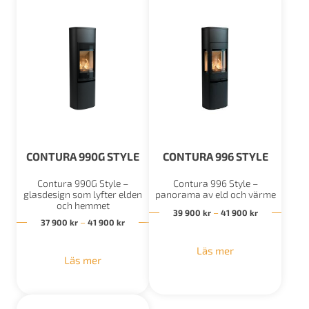
CONTURA 990G STYLE
CONTURA 996 STYLE
Contura 990G Style –
Contura 996 Style –
glasdesign som lyfter elden
panorama av eld och värme
och hemmet
Prisintervall
–
39 900
kr
41 900
kr
Prisintervall: 37 900 kr till 41 900 kr
–
37 900
kr
41 900
kr
Läs mer
Läs mer