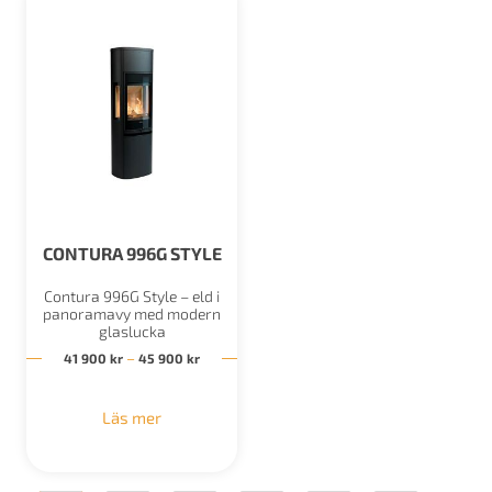
CONTURA 996G STYLE
Contura 996G Style – eld i
panoramavy med modern
glaslucka
Prisintervall: 41 900 kr till 45 900 kr
–
41 900
kr
45 900
kr
Läs mer