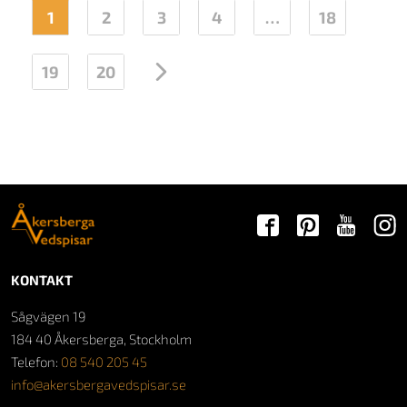
1
2
3
4
…
18
19
20
→
KONTAKT
Sågvägen 19
184 40 Åkersberga, Stockholm
Telefon:
08 540 205 45
info@akersbergavedspisar.se