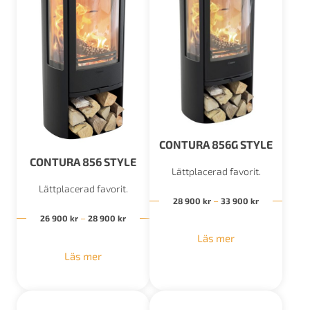
CONTURA 856G STYLE
CONTURA 856 STYLE
Lättplacerad favorit.
Lättplacerad favorit.
Prisintervall
–
28 900
kr
33 900
kr
Prisintervall: 26 900 kr till 28 900 kr
–
26 900
kr
28 900
kr
Läs mer
Läs mer