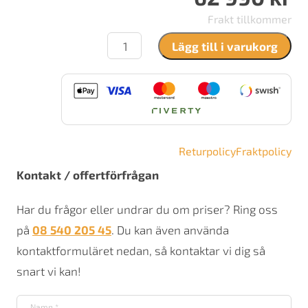
Frakt tillkommer
Brunner
Lägg till i varukorg
BKH
5.0
plan
42/50
hisslucka
mängd
Returpolicy
Fraktpolicy
Kontakt / offertförfrågan
Har du frågor eller undrar du om priser? Ring oss
på
08 540 205 45
. Du kan även använda
kontaktformuläret nedan, så kontaktar vi dig så
snart vi kan!