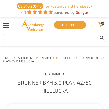
för kostnadsfritt hembesök
08 540 205 45
4.7
powered by
G
o
o
g
l
e
0
BEGÄR OFFERT
START
SORTIMENT
INSATSER
BRUNNER
BRUNNER BKH 5.0
PLAN 42/50 HISSLUCKA
BRUNNER
BRUNNER BKH 5.0 PLAN 42/50
HISSLUCKA