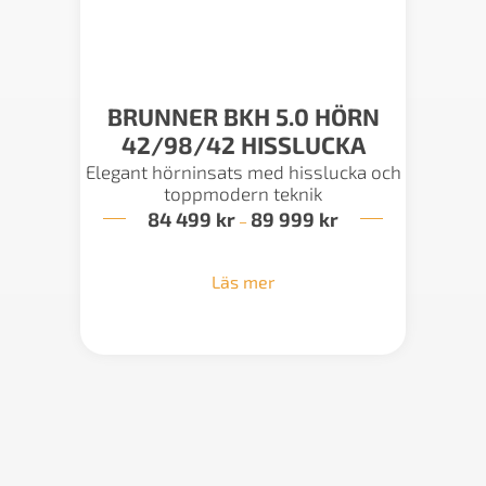
BRUNNER BKH 5.0 HÖRN
42/98/42 HISSLUCKA
Elegant hörninsats med hisslucka och
toppmodern teknik
84 499
kr
89 999
kr
Prisintervall:
–
84
499 kr
till
Läs mer
89
999 kr