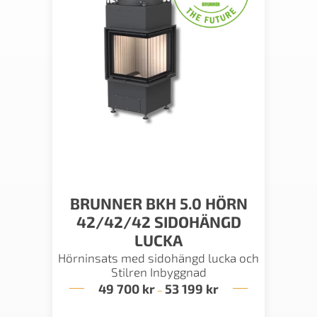
BRUNNER BKH 5.0 HÖRN
42/42/42 SIDOHÄNGD
LUCKA
Hörninsats med sidohängd lucka och
Stilren Inbyggnad
49 700
kr
53 199
kr
Prisintervall:
–
49
700 kr