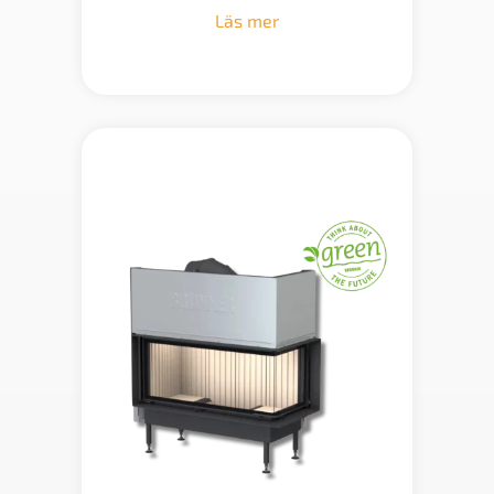
till
Läs mer
53
199 kr