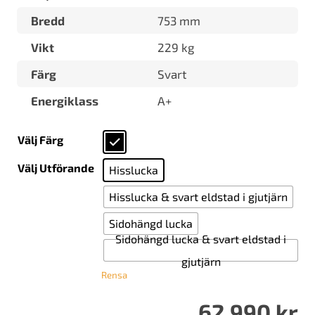
Bredd
753 mm
Vikt
229 kg
Färg
Svart
Energiklass
A+
Välj Färg
Välj Utförande
Hisslucka
Hisslucka & svart eldstad i gjutjärn
Sidohängd lucka
Sidohängd lucka & svart eldstad i
gjutjärn
Rensa
62 990
kr