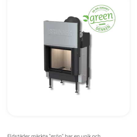
Eldstäder märkta ”grön” har en unik och