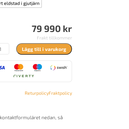
t eldstad i gjutjärn
79 990
kr
Frakt tillkommer
unner
Lägg till i varukorg
KH
0
an
/98
sslucka
ängd
Returpolicy
Fraktpolicy
 kontaktformuläret nedan, så