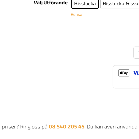
Välj Utförande
Hisslucka
Hisslucka & svar
Rensa
Br
B
5.
pl
50
hi
m
m priser? Ring oss på
08 540 205 45
. Du kan även använda