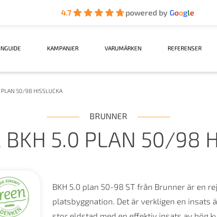
4.7
powered by
G
o
o
g
l
e
INGUIDE
KAMPANJER
VARUMÄRKEN
REFERENSER
 PLAN 50/98 HISSLUCKA
BRUNNER
BKH 5.0 PLAN 50/98 
BKH 5.0 plan 50-98 ST från Brunner är en rej
platsbyggnation. Det är verkligen en insats ä
stor eldstad med en effektiv insats av hög kv