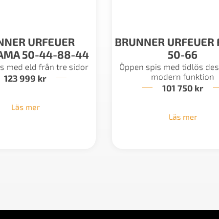
NNER URFEUER
BRUNNER URFEUER 
MA 50-44-88-44
50-66
s med eld från tre sidor
Öppen spis med tidlös des
modern funktion
123 999
kr
101 750
kr
Läs mer
Läs mer