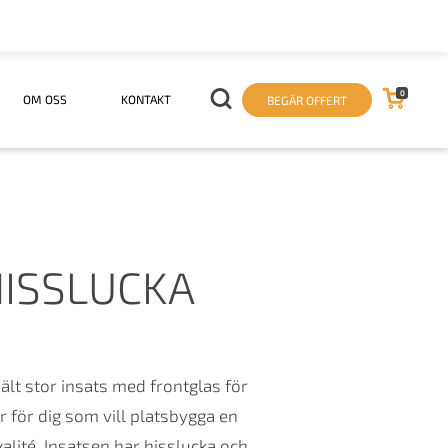
0
OM OSS
KONTAKT
BEGÄR OFFERT
HISSLUCKA
ält stor insats med frontglas för
r för dig som vill platsbygga en
alité. Insatsen har hisslucka och