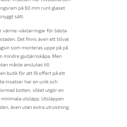
ingsram på 60 mm runt glaset
snyggt sätt.
r värme-växlarringar för bästa
taden. Det finns även ett tillval
magsin som monteras uppe på på
n mindre gjutjärnskåpa. Men
utan måste anslutas till
utik för att få offert på ett
 insatser har en unik och
rmad botten, vilket utgör en
h minimala utsläpp. Utsläppen
rden, även utan extra utrustning.