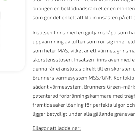
antingen en beklädnadsram eller en monter
som gör det enkelt att klä in insasten på ett 
Insatsen finns med en gjutjärnskåpa som ha
uppvärmning av luften som rör sig inne i elds
som heter MAS, vilket är ett värmelagrins
skorstensstosen. Insatsen finns även med e
denna får ej anslutas direkt till en skorsten 
Brunners värmesystem MSS/GNF. Kontakta en b
sådant värmesystem. Brunners Green-märkta
patenterad förbränningskammare med trågfo
framtidssäker lösning för perfekta lågor oc
ligger betydligt under alla gällande gränsvä
Bilagor att ladda ner: