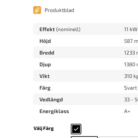
Produktblad
Effekt
(nominell)
11 kW
Höjd
587 
Bredd
1233
Djup
1380
Vikt
310 k
Färg
Svart
Vedlängd
33 - 
Energiklass
A+
Välj Färg