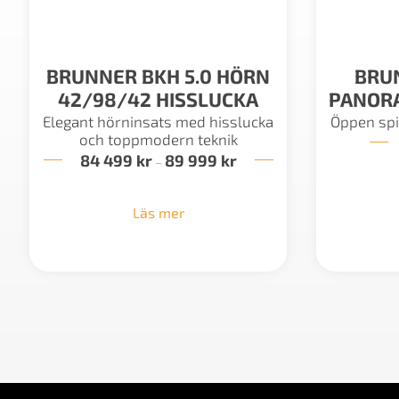
BRUNNER BKH 5.0 HÖRN
BRU
42/98/42 HISSLUCKA
PANORA
Elegant hörninsats med hisslucka
Öppen spi
och toppmodern teknik
84 499
kr
89 999
kr
Prisintervall:
–
84
499 kr
till
Läs mer
89
999 kr