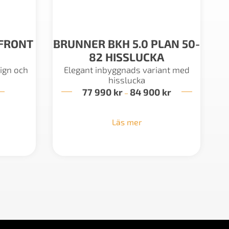
FRONT
BRUNNER BKH 5.0 PLAN 50-
82 HISSLUCKA
ign och
Elegant inbyggnads variant med
hisslucka
77 990
kr
84 900
kr
Prisintervall:
–
77
990 kr
till
Läs mer
84
900 kr