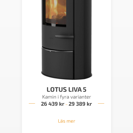
LOTUS LIVA 5
Kamin i fyra varianter
26 439
kr
29 389
kr
Prisintervall:
–
26
439 kr
till
Läs mer
29
389 kr