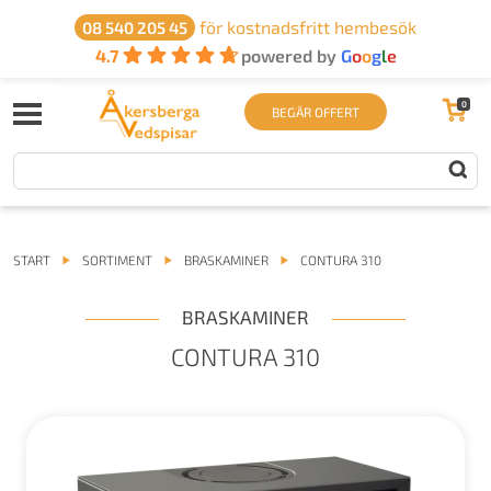
för kostnadsfritt hembesök
08 540 205 45
4.7
powered by
G
o
o
g
l
e
0
BEGÄR OFFERT
START
SORTIMENT
BRASKAMINER
CONTURA 310
BRASKAMINER
CONTURA 310