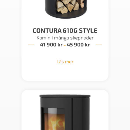
CONTURA 610G STYLE
Kamin i många skepnader
41 900
kr
45 900
kr
Prisintervall:
–
41
900 kr
till
Läs mer
45
900 kr