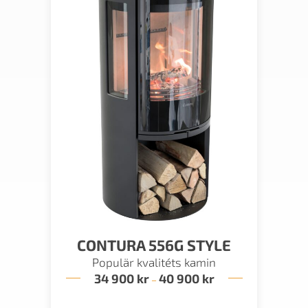
CONTURA 556G STYLE
Populär kvalitéts kamin
34 900
kr
40 900
kr
Prisintervall:
–
34
900 kr