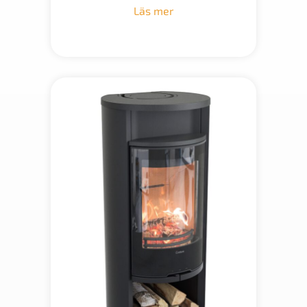
till
Läs mer
40
900 kr