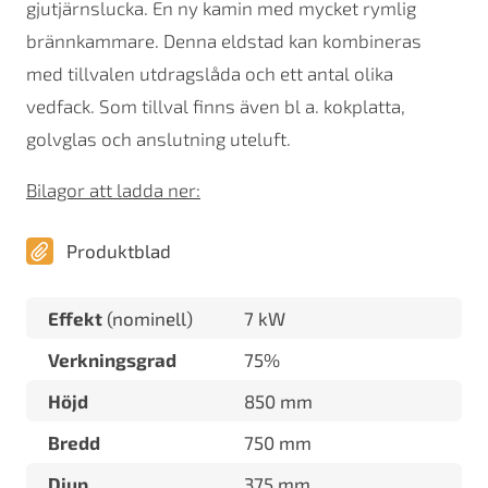
gjutjärnslucka. En ny kamin med mycket rymlig
brännkammare. Denna eldstad kan kombineras
med tillvalen utdragslåda och ett antal olika
vedfack. Som tillval finns även bl a. kokplatta,
golvglas och anslutning uteluft.
Bilagor att ladda ner:
Produktblad
Effekt
(nominell)
7 kW
Verkningsgrad
75%
Höjd
850 mm
Bredd
750 mm
Djup
375 mm