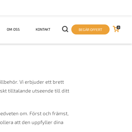
0
OM OSS
KONTAKT
BEGÄR OFFERT
lbehör. Vi erbjuder ett brett
t tilltalande utseende till ditt
medveten om. Först och främst,
ollera att den uppfyller dina