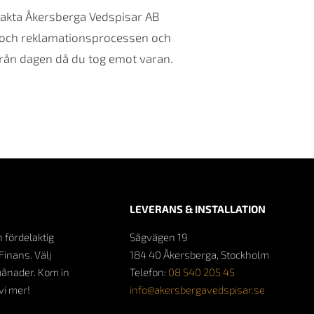
ntakta Åkersberga Vedspisar AB
r- och reklamationsprocessen och
 från dagen då du tog emot varan.
LEVERANS & INSTALLATION
n fördelaktig
Sågvägen 19
Finans. Välj
184 40 Åkersberga, Stockholm
månader. Kom in
Telefon:
08 540 205 45
 vi mer!
info@akersbergavedspisar.se