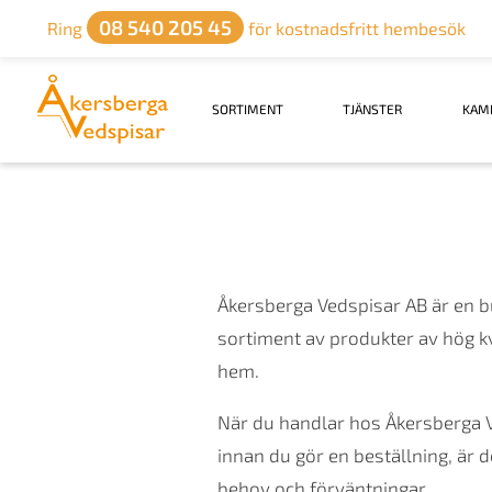
08 540 205 45
Ring
för kostnadsfritt hembesök
SORTIMENT
TJÄNSTER
KAM
Åkersberga Vedspisar AB är en but
sortiment av produkter av hög kva
hem.
När du handlar hos Åkersberga V
innan du gör en beställning, är d
behov och förväntningar.