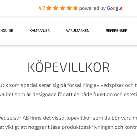
4.7
powered by
G
o
o
g
l
e
INGUIDE
KAMPANJER
VARUMÄRKEN
REFERENSER
KÖPEVILLKOR
ik som specialiserar sig på försäljning av vedspisar och til
litet som är designade för att ge både funktion och estetisk
edspisar AB finns det vissa köpevillkor som du bör vara 
et viktigt att noggrant läsa produktbeskrivningen och kontr