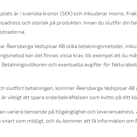
lats är i svenska kronor (SEK) och inkluderar moms. Frak
nsadress och storlek på produkten. Innan du slutför din b
ostnaderna.
rar Åkersberga Vedspisar AB olika betalningsmetoder, inklu
ngsmetod kan det finnas vissa krav, till exempel att du mås
Betalningsvillkoren och eventuella avgifter för fakturabeta
och slutfört betalningen, kommer Åkersberga Vedspisar AB at
är viktigt att spara orderbekräftelsen som kvitto på ditt kö
an variera beroende på tillgänglighet och leveransadress.
så snart som möjligt, och du kommer att få information om