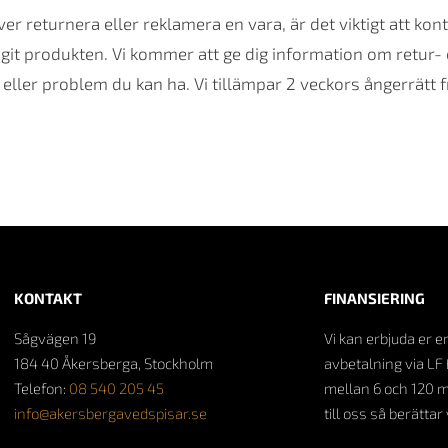
 returnera eller reklamera en vara, är det viktigt att ko
tagit produkten. Vi kommer att ge dig information om retu
 eller problem du kan ha. Vi tillämpar 2 veckors ångerrätt
KONTAKT
FINANSIERING
Sågvägen 19
Vi kan erbjuda er e
184 40 Åkersberga, Stockholm
avbetalning via LF 
Telefon:
08 540 205 45
mellan 6 och 120 
info@akersbergavedspisar.se
till oss så berättar