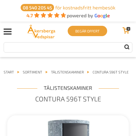
för kostnadsfritt hembesök
08 540 205 45
4.7
powered by
G
o
o
g
l
e
0
BEGÄR OFFERT
START
SORTIMENT
TÄLJSTENSKAMINER
CONTURA 596T STYLE
TÄLJSTENSKAMINER
CONTURA 596T STYLE