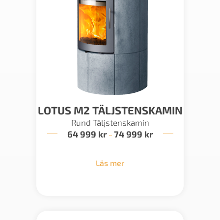
LOTUS M2 TÄLJSTENSKAMIN
Rund Täljstenskamin
64 999
kr
74 999
kr
Prisintervall:
–
64
999 kr
till
Läs mer
74
999 kr