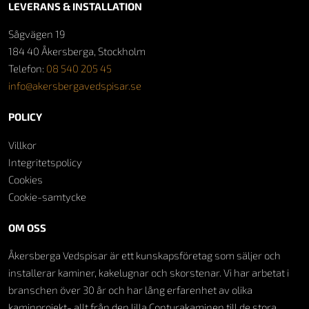
LEVERANS & INSTALLATION
Sågvägen 19
184 40 Åkersberga, Stockholm
Telefon:
08 540 205 45
info@akersbergavedspisar.se
POLICY
Villkor
Integritetspolicy
Cookies
Cookie-samtycke
OM OSS
Åkersberga Vedspisar är ett kunskapsföretag som säljer och
installerar kaminer, kakelugnar och skorstenar. Vi har arbetat i
branschen över 30 år och har lång erfarenhet av olika
kaminprojekt- allt från den lilla Conturakaminen till de stora