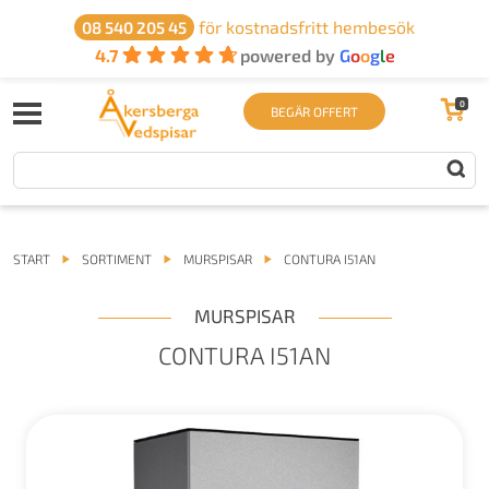
för kostnadsfritt hembesök
08 540 205 45
4.7
powered by
G
o
o
g
l
e
0
BEGÄR OFFERT
START
SORTIMENT
MURSPISAR
CONTURA I51AN
MURSPISAR
CONTURA I51AN