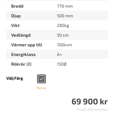
Bredd
770 mm
Djup
500 mm
Vikt
285kg
Vedlängd
50 cm
Värmer upp till
150kvm
Energiklass
A+
Rökrör
(Ø)
150Ø
Välj Färg
Rensa
69 900
kr
Frakt tillkommer