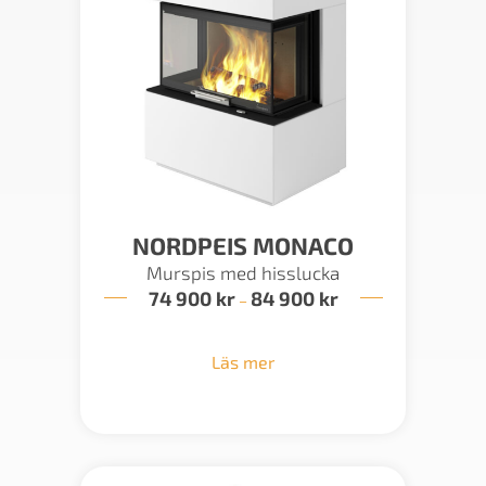
NORDPEIS MONACO
Murspis med hisslucka
74 900
kr
84 900
kr
Prisintervall:
–
74
900 kr
till
Läs mer
84
900 kr