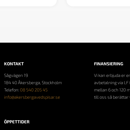
KONTAKT
FINANSIERING
Sågvägen 19
Vi kan erbjuda er e
184 40 Åkersberga, Stockholm
avbetalning via LF 
Telefon:
08 540 205 45
mellan 6 och 120 
info@akersbergavedspisar.se
till oss så berättar
ÖPPETTIDER