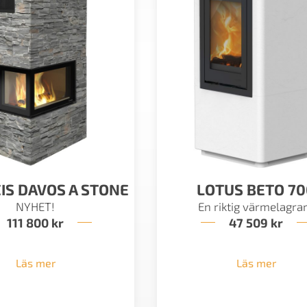
IS DAVOS A STONE
LOTUS BETO 70
NYHET!
En riktig värmelagra
111 800
kr
47 509
kr
Läs mer
Läs mer