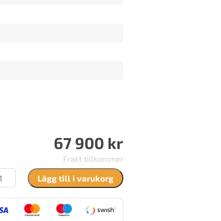
67 900
kr
Frakt tillkommer
ntura
Lägg till i varukorg
1A
ängd