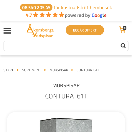
för kostnadsfritt hembesök
08 540 205 45
4.7
powered by
G
o
o
g
l
e
0
BEGÄR OFFERT
START
SORTIMENT
MURSPISAR
CONTURA I61T
MURSPISAR
CONTURA I61T