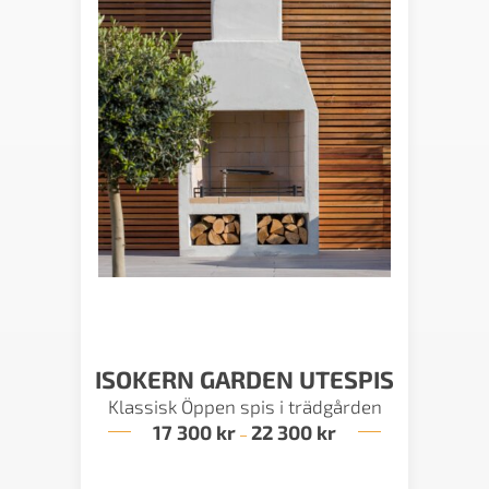
ISOKERN GARDEN UTESPIS
Klassisk Öppen spis i trädgården
17 300
kr
22 300
kr
Prisintervall:
–
17
300 kr
till