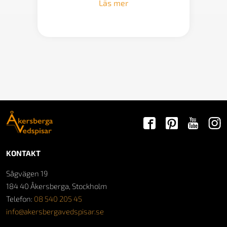
Läs mer
22
300 kr
KONTAKT
Sågvägen 19
184 40 Åkersberga, Stockholm
Telefon:
08 540 205 45
info@akersbergavedspisar.se