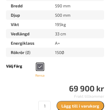
Bredd
590 mm
Djup
500 mm
Vikt
195kg
Vedlängd
33 cm
Energiklass
A+
Rökrör
(Ø)
150Ø
Välj Färg
Rensa
69 900
kr
Frakt tillkommer
Contura
Lägg till i varukorg
i61T