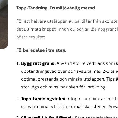
Topp-Tändning: En miljövänlig metod
För att halvera utsläppen av partiklar från skorst
det ultimata knepet. Innan du börjar, läs noggrant
bästa resultat.
Förberedelse i tre steg:
Bygg rätt grund:
Använd större vedträns som ko
upptändningsved över och avsluta med 2-3 tändk
optimal prestanda och minska utsläppen. Tips ä
stor låga och minskar risken för inrökning.
Topp-tändningsteknik:
Topp-tändning är inte b
uppvärmning och bättre drag i skorstenen. Anvä
Säkerställ lufttillförsel:
Förhindra minskat drag