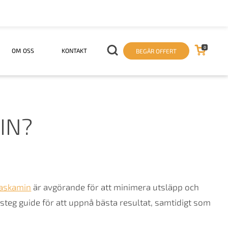
0
OM OSS
KONTAKT
BEGÄR OFFERT
IN?
askamin
är avgörande för att minimera utsläpp och
teg guide för att uppnå bästa resultat, samtidigt som