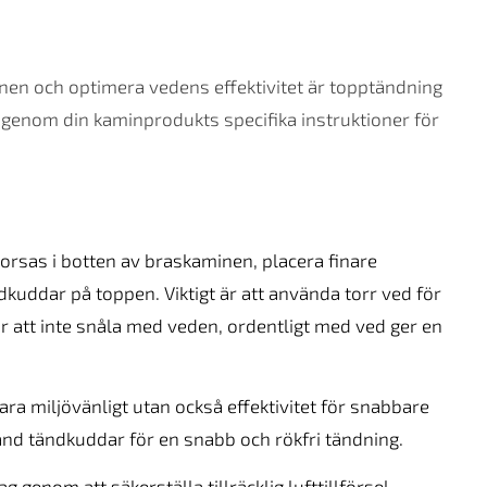
enen och optimera vedens effektivitet är topptändning
 igenom din kaminprodukts specifika instruktioner för
rsas i botten av braskaminen, placera finare
uddar på toppen. Viktigt är att använda torr ved för
r att inte snåla med veden, ordentligt med ved ger en
ara miljövänligt utan också effektivitet för snabbare
nd tändkuddar för en snabb och rökfri tändning.
 genom att säkerställa tillräcklig lufttillförsel.