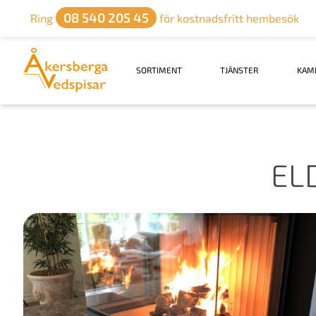
08 540 205 45
Ring
för kostnadsfritt hembesök
SORTIMENT
TJÄNSTER
KAM
EL