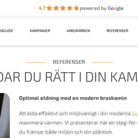
4.7
powered by
G
o
o
g
l
e
INGUIDE
KAMPANJER
VARUMÄRKEN
REFERENSER
REFERENSER
DAR DU RÄTT I DIN KAM
Optimal eldning med en modern braskamin
Att elda effektivt och miljövänligt i din moderna
br
maximera värmen. Vi presenterar här en steg-för-s
du främjar både miljön och din plånbok.