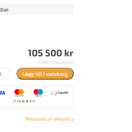
 Bak
105 500
kr
Frakt tillkommer
briel
Lägg till i varukorg
anti
kelugn
ängd
Returpolicy
Fraktpolicy