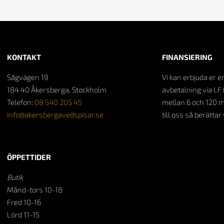
KONTAKT
FINANSIERING
Sågvägen 19
Vi kan erbjuda er e
184 40 Åkersberga, Stockholm
avbetalning via LF 
Telefon:
08 540 205 45
mellan 6 och 120 
info@akersbergavedspisar.se
till oss så berättar
ÖPPETTIDER
Butik
Månd-tors 10-18
Fred 10-16
Lörd 11-15