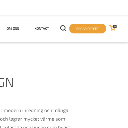
0
OM OSS
KONTAKT
BEGÄR OFFERT
UGN
för modern inredning och många
iv och lagrar mycket värme som
 välisolerade nya husen som byggs