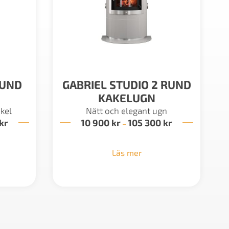
RUND
GABRIEL STUDIO 2 RUND
KAKELUGN
kel
Nätt och elegant ugn
kr
Prisintervall:
10 900
kr
105 300
kr
Prisintervall:
–
98
10
100 kr
900 kr
till
till
Läs mer
129
105
000 kr
300 kr