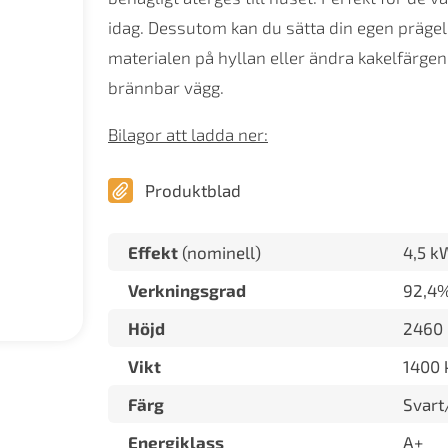
idag. Dessutom kan du sätta din egen präge
materialen på hyllan eller ändra kakelfärgen
brännbar vägg.
Bilagor att ladda ner:
Produktblad
Effekt
(nominell)
4,5 k
Verkningsgrad
92,4
Höjd
2460
Vikt
1400 
Färg
Svart
Energiklass
A+