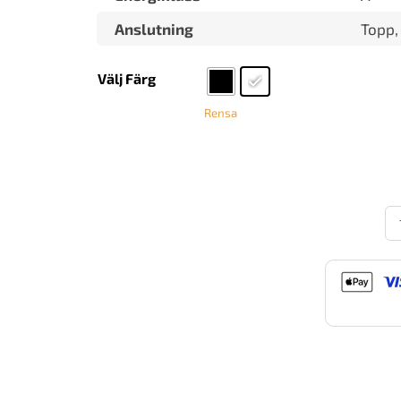
Anslutning
Topp,
Välj Färg
Rensa
Ga
Av
Ka
m