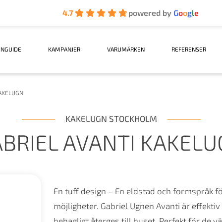
4.7
powered by
G
o
o
g
l
e
INGUIDE
KAMPANJER
VARUMÄRKEN
REFERENSER
KAKELUGN
KAKELUGN STOCKHOLM
BRIEL AVANTI KAKEL
En tuff design – En eldstad och formspråk 
möjligheter. Gabriel Ugnen Avanti är effekt
behagligt återges till huset. Perfekt för de