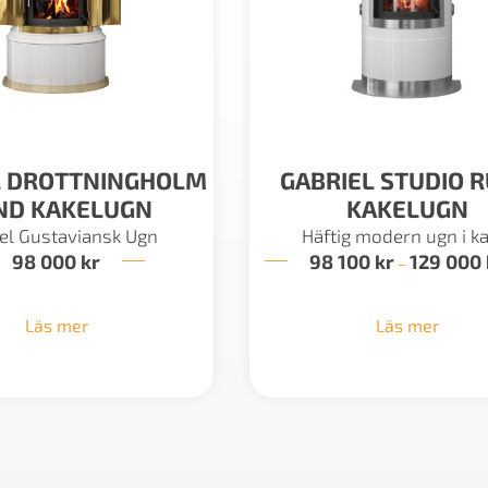
L DROTTNINGHOLM
GABRIEL STUDIO 
ND KAKELUGN
KAKELUGN
el Gustaviansk Ugn
Häftig modern ugn i ka
98 000
kr
98 100
kr
129 000
–
Läs mer
Läs mer