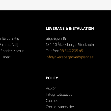
LEVERANS & INSTALLATION
n fördelaktig
Sågvägen 19
Finans. Välj
184 40 Åkersberga, Stockholm
månader. Kom in
Telefon:
08 540 205 45
 vi mer!
info@akersbergavedspisar.se
POLICY
Villkor
Integritetspolicy
Cookies
Cookie-samtycke