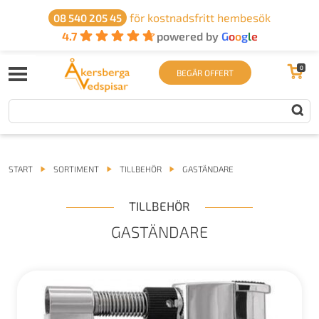
för kostnadsfritt hembesök
08 540 205 45
4.7
powered by
G
o
o
g
l
e
0
BEGÄR OFFERT
START
SORTIMENT
TILLBEHÖR
GASTÄNDARE
TILLBEHÖR
GASTÄNDARE