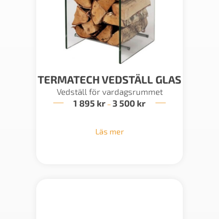
TERMATECH VEDSTÄLL GLAS
Vedställ för vardagsrummet
1 895
kr
3 500
kr
Prisintervall:
–
1
895 kr
till
Läs mer
3
500 kr