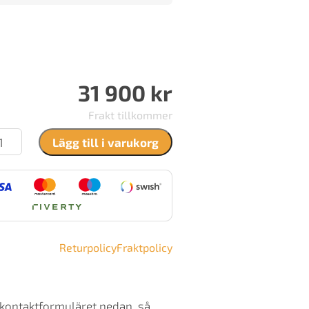
31 900
kr
Frakt tillkommer
sef
Lägg till i varukorg
vidsson
ängd
Returpolicy
Fraktpolicy
 kontaktformuläret nedan, så