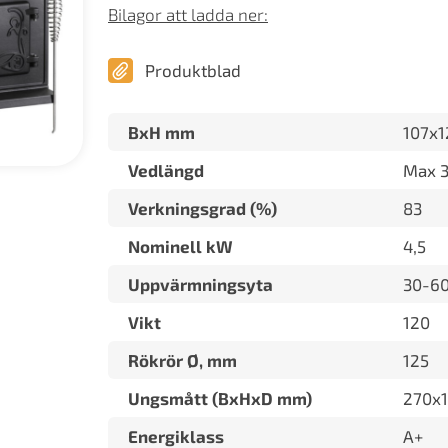
Bilagor att ladda ner:
Produktblad
BxH mm
107x1
Vedlängd
Max 
Verkningsgrad (%)
83
Nominell kW
4,5
Uppvärmningsyta
30-6
Vikt
120
Rökrör Ø, mm
125
Ungsmått (BxHxD mm)
270x
Energiklass
A+