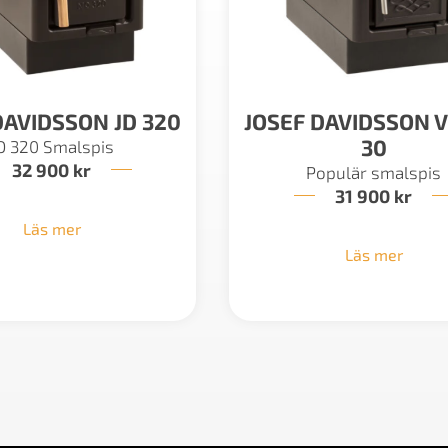
DAVIDSSON JD 320
JOSEF DAVIDSSON V
30
D 320 Smalspis
32 900
kr
Populär smalspis
31 900
kr
Läs mer
Läs mer