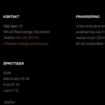
KONTAKT
FINANSIERING
Sågvägen 19
Vi kan erbjuda er e
184 40 Åkersberga, Stockholm
avbetalning via LF 
Telefon:
08 540 205 45
mellan 6 och 120 
info@akersbergavedspisar.se
till oss så berättar
ÖPPETTIDER
Butik
Månd-tors 10-18
Fred 10-16
Lörd 11-15
Telefon