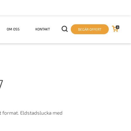
0
OM OSS
KONTAKT
BEGÄR OFFERT
7
at format. Eldstadslucka med