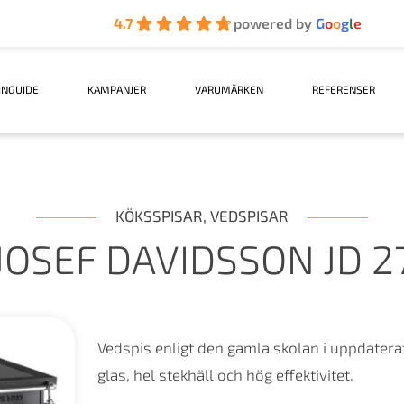
4.7
powered by
G
o
o
g
l
e
INGUIDE
KAMPANJER
VARUMÄRKEN
REFERENSER
KÖKSSPISAR
,
VEDSPISAR
JOSEF DAVIDSSON JD 2
Vedspis enligt den gamla skolan i uppdater
glas, hel stekhäll och hög effektivitet.