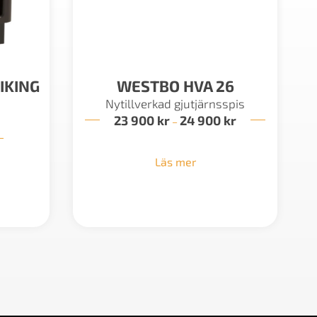
IKING
WESTBO HVA 26
Nytillverkad gjutjärnsspis
23 900
kr
24 900
kr
Prisintervall:
–
23
900 kr
till
Läs mer
24
900 kr