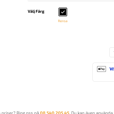
Välj Färg
Rensa
Jo
Da
JD
27
m
m priser? Ring oss på
08 540 205 45
. Du kan även använda