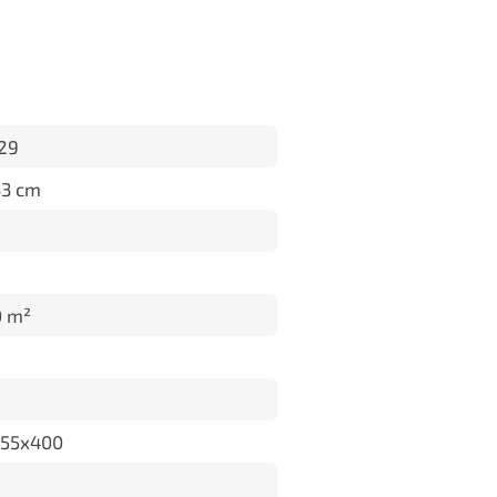
29
33 cm
0 m²
155x400