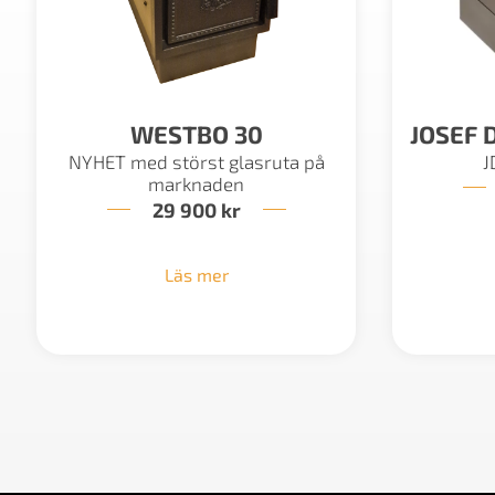
WESTBO 30
JOSEF 
NYHET med störst glasruta på
J
marknaden
29 900
kr
Läs mer