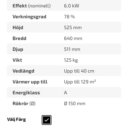
Effekt
(nominell)
6.0 kW
Verkningsgrad
78 %
Höjd
525 mm
Bredd
640 mm
Djup
511 mm
Vikt
125 kg
Vedlängd
Upp till 40 cm
Värmer upp till
Upp till 129 m²
Energiklass
A
Rökrör
(Ø)
Ø 150 mm
Välj Färg