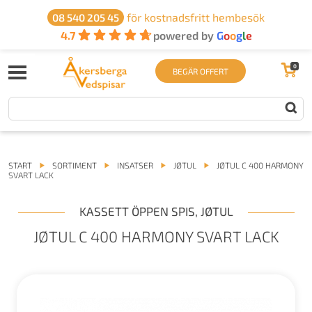
för kostnadsfritt hembesök
08 540 205 45
4.7
powered by
G
o
o
g
l
e
0
BEGÄR OFFERT
START
SORTIMENT
INSATSER
JØTUL
JØTUL C 400 HARMONY
SVART LACK
KASSETT ÖPPEN SPIS
,
JØTUL
JØTUL C 400 HARMONY SVART LACK