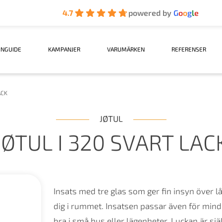
4.7
powered by
G
o
o
g
l
e
INGUIDE
KAMPANJER
VARUMÄRKEN
REFERENSER
ACK
JØTUL
JØTUL I 320 SVART LAC
Insats med tre glas som ger fin insyn över l
dig i rummet. Insatsen passar även för min
bra i små hus eller lägenheter. Luckan är s