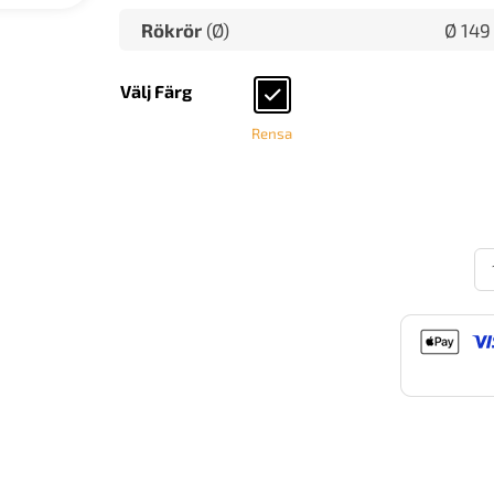
Rökrör
(Ø)
Ø 14
Välj Färg
Rensa
JØ
I
32
Sv
la
m