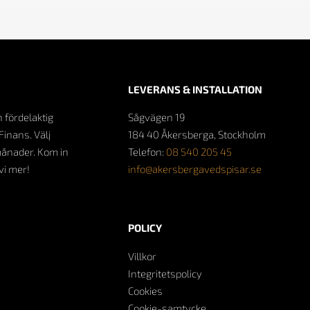
LEVERANS & INSTALLATION
n fördelaktig
Sågvägen 19
Finans. Välj
184 40 Åkersberga, Stockholm
månader. Kom in
Telefon:
08 540 205 45
 vi mer!
info@akersbergavedspisar.se
POLICY
Villkor
Integritetspolicy
Cookies
Cookie-samtycke