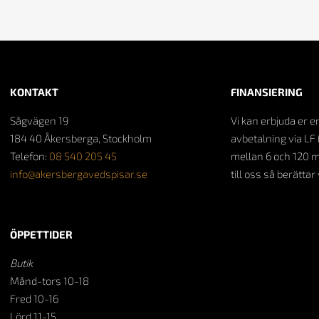
KONTAKT
FINANSIERING
Sågvägen 19
Vi kan erbjuda er e
184 40 Åkersberga, Stockholm
avbetalning via LF 
Telefon:
08 540 205 45
mellan 6 och 120 
info@akersbergavedspisar.se
till oss så berättar
ÖPPETTIDER
Butik
Månd-tors 10-18
Fred 10-16
Lörd 11-15