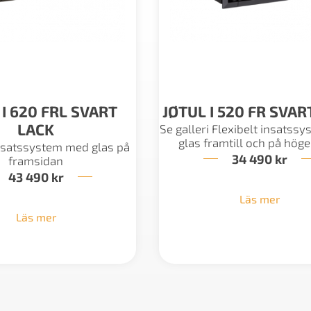
 I 620 FRL SVART
JØTUL I 520 FR SVAR
LACK
Se galleri Flexibelt insatss
glas framtill och på höge
insatssystem med glas på
34 490
kr
framsidan
43 490
kr
Läs mer
Läs mer