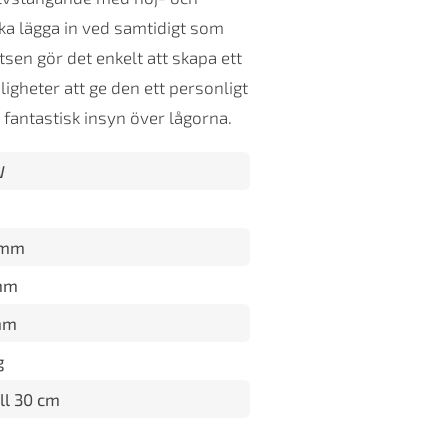
ska lägga in ved samtidigt som
tsen gör det enkelt att skapa ett
igheter att ge den ett personligt
fantastisk insyn över lågorna.
W
 mm
mm
mm
g
ll 30 cm