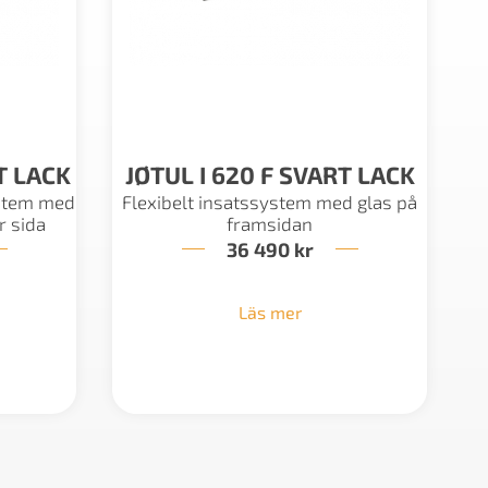
T LACK
JØTUL I 620 F SVART LACK
ystem med
Flexibelt insatssystem med glas på
r sida
framsidan
36 490
kr
Läs mer