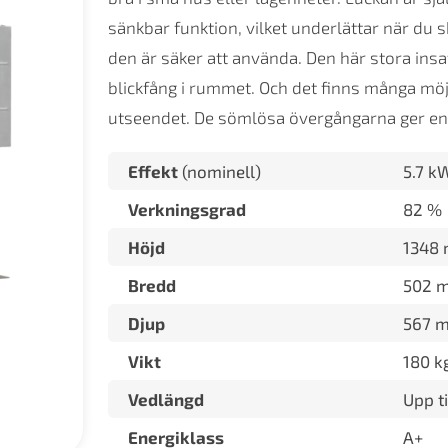
sänkbar funktion, vilket underlättar när du 
den är säker att använda. Den här stora insa
blickfång i rummet. Och det finns många möjl
utseendet. De sömlösa övergångarna ger en 
Effekt
(nominell)
5.7 k
Verkningsgrad
82 %
Höjd
1348
Bredd
502 
Djup
567 
Vikt
180 k
Vedlängd
Upp ti
Energiklass
A+