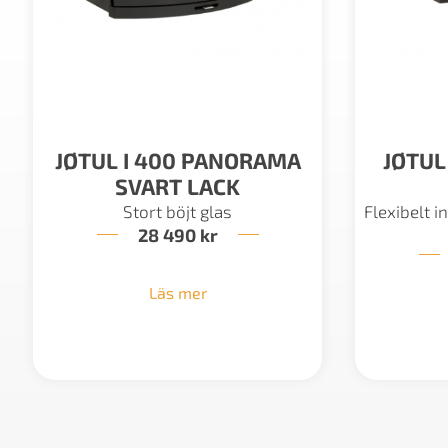
JØTUL I 400 PANORAMA
JØTUL
SVART LACK
Stort böjt glas
Flexibelt 
28 490
kr
Läs mer