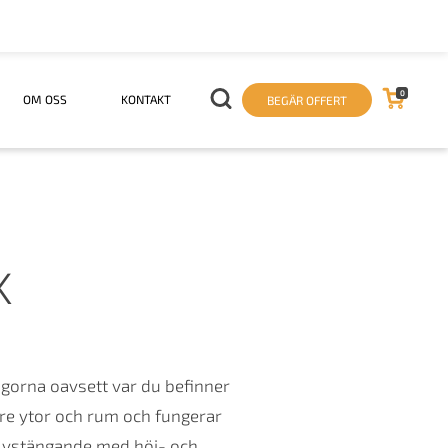
0
OM OSS
KONTAKT
BEGÄR OFFERT
K
ågorna oavsett var du befinner
dre ytor och rum och fungerar
jälvstängande med höj- och