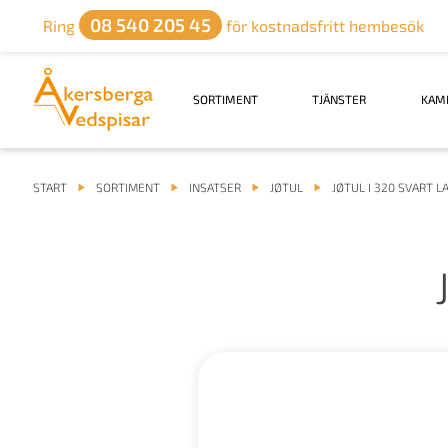
08 540 205 45
Ring
för kostnadsfritt hembesök
SORTIMENT
TJÄNSTER
KAM
START
SORTIMENT
INSATSER
JØTUL
JØTUL I 320 SVART L