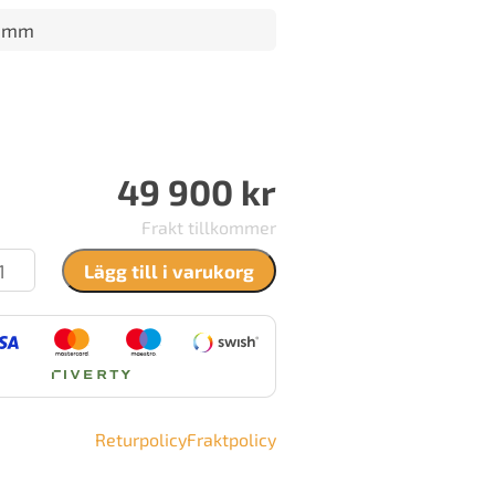
9 mm
49 900
kr
Frakt tillkommer
TUL
Lägg till i varukorg
0
art
ck
ängd
Returpolicy
Fraktpolicy