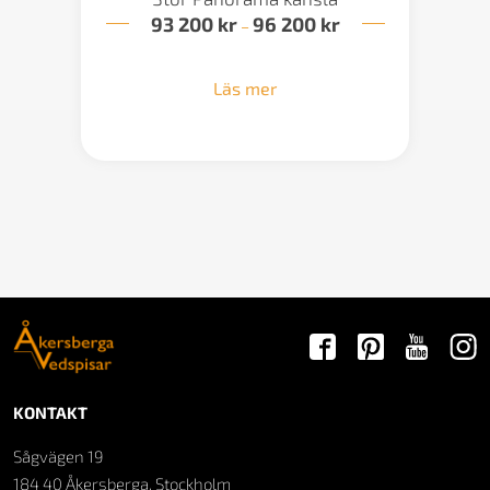
93 200
kr
96 200
kr
Prisintervall:
–
93
200 kr
till
Läs mer
96
200 kr
KONTAKT
Sågvägen 19
184 40 Åkersberga, Stockholm