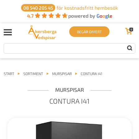
för kostnadsfritt hembesök
08 540 205 45
4.7
powered by
G
o
o
g
l
e
0
BEGÄR OFFERT
START
SORTIMENT
MURSPISAR
CONTURA I41
MURSPISAR
CONTURA I41