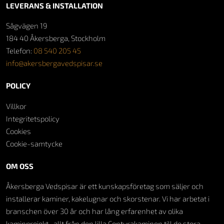
LEVERANS & INSTALLATION
Sågvägen 19
184 40 Åkersberga, Stockholm
Telefon:
08 540 205 45
info@akersbergavedspisar.se
POLICY
Villkor
Integritetspolicy
Cookies
Cookie-samtycke
OM OSS
Åkersberga Vedspisar är ett kunskapsföretag som säljer och
installerar kaminer, kakelugnar och skorstenar. Vi har arbetat i
branschen över 30 år och har lång erfarenhet av olika
kaminprojekt- allt från den lilla Conturakaminen till de stora