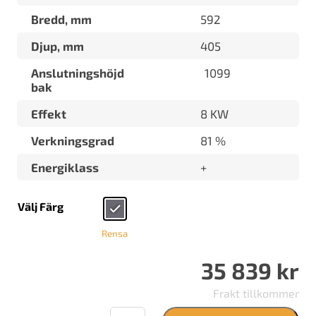
Bredd, mm
592
Djup, mm
405
Anslutningshöjd
1099
bak
Effekt
8 KW
Verkningsgrad
81 %
Energiklass
+
Välj Färg
Rensa
35 839
kr
Frakt tillkommer
Lotus