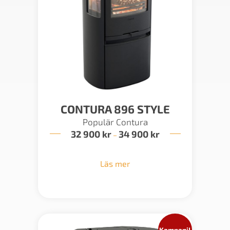
CONTURA 896 STYLE
Populär Contura
32 900
kr
34 900
kr
Prisintervall:
–
32
900 kr
till
Läs mer
34
900 kr
Kampanj!