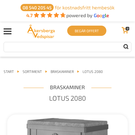
för kostnadsfritt hembesök
08 540 205 45
4.7
powered by
G
o
o
g
l
e
0
BEGÄR OFFERT
START
SORTIMENT
BRASKAMINER
LOTUS 2080
BRASKAMINER
LOTUS 2080