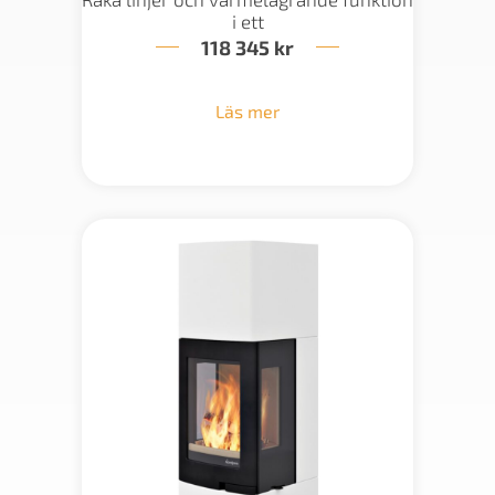
i ett
118 345
kr
Läs mer