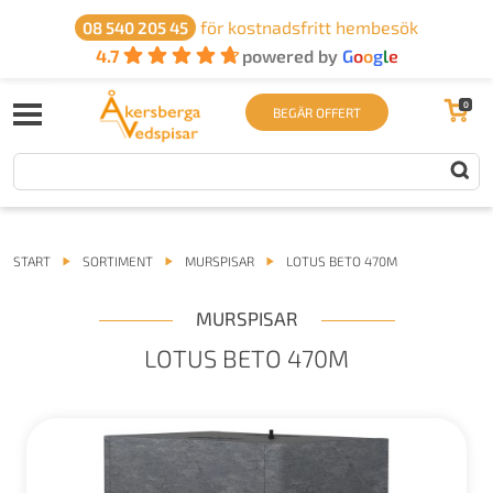
för kostnadsfritt hembesök
08 540 205 45
4.7
powered by
G
o
o
g
l
e
0
BEGÄR OFFERT
START
SORTIMENT
MURSPISAR
LOTUS BETO 470M
MURSPISAR
LOTUS BETO 470M