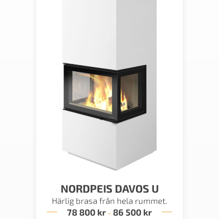
NORDPEIS DAVOS U
Härlig brasa från hela rummet.
78 800
kr
86 500
kr
Prisintervall:
–
78