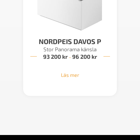
NORDPEIS DAVOS P
Stor Panorama känsla
93 200
kr
96 200
kr
Prisintervall:
–
93
200 kr
till
Läs mer
96
200 kr