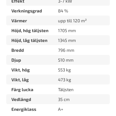
Effekt
3-7 kW
Verkningsgrad
84 %
Värmer
upp till 120 m²
Höjd, hög täljsten
1705 mm
Höjd, låg täljsten
1345 mm
Bredd
796 mm
Djup
510 mm
Vikt, hög
553 kg
Vikt, låg
473 kg
Färg lucka
Täljsten
Vedlängd
35 cm
Energiklass
A+