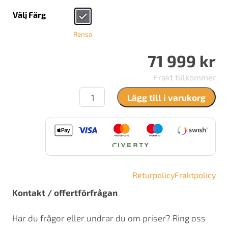
Välj Färg
Rensa
71 999
kr
Frakt tillkommer
Lotus
Lägg till i varukorg
Beto
470M
mängd
Returpolicy
Fraktpolicy
Kontakt / offertförfrågan
Har du frågor eller undrar du om priser? Ring oss