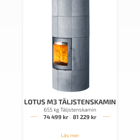
LOTUS M3 TÄLJSTENSKAMIN
655 kg Täljstenskamin
74 499
kr
81 229
kr
Prisintervall:
–
74
499 kr
till
Läs mer
81