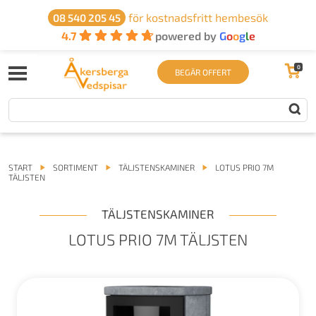
för kostnadsfritt hembesök
08 540 205 45
4.7
powered by
G
o
o
g
l
e
0
BEGÄR OFFERT
START
SORTIMENT
TÄLJSTENSKAMINER
LOTUS PRIO 7M
TÄLJSTEN
TÄLJSTENSKAMINER
LOTUS PRIO 7M TÄLJSTEN