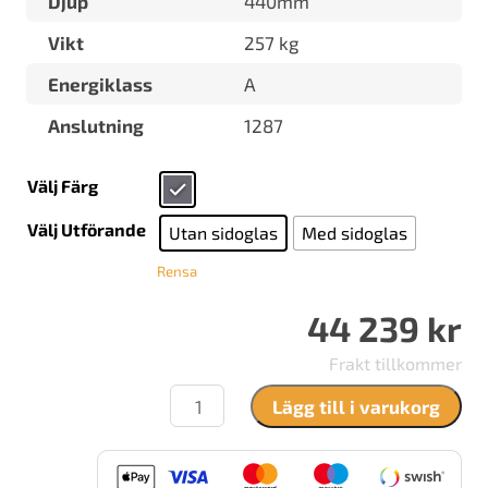
Djup
440mm
Vikt
257 kg
Energiklass
A
Anslutning
1287
Välj Färg
Välj Utförande
Utan sidoglas
Med sidoglas
Rensa
44 239
kr
Frakt tillkommer
Lotus
Lägg till i varukorg
Prio
7M
Täljsten
mängd