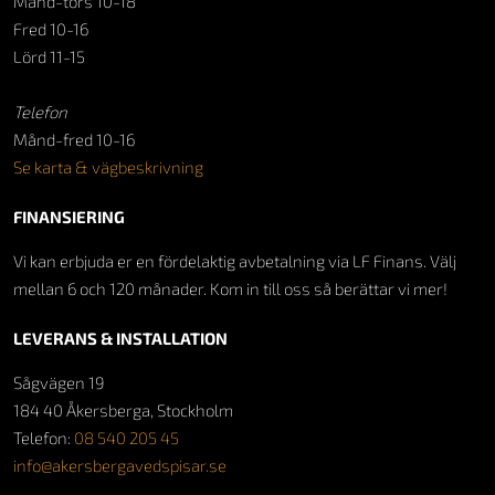
Månd-tors 10-18
Fred 10-16
Lörd 11-15
Telefon
Månd-fred 10-16
Se karta & vägbeskrivning
FINANSIERING
Vi kan erbjuda er en fördelaktig avbetalning via LF Finans. Välj
mellan 6 och 120 månader. Kom in till oss så berättar vi mer!
LEVERANS & INSTALLATION
Sågvägen 19
184 40 Åkersberga, Stockholm
Telefon:
08 540 205 45
info@akersbergavedspisar.se