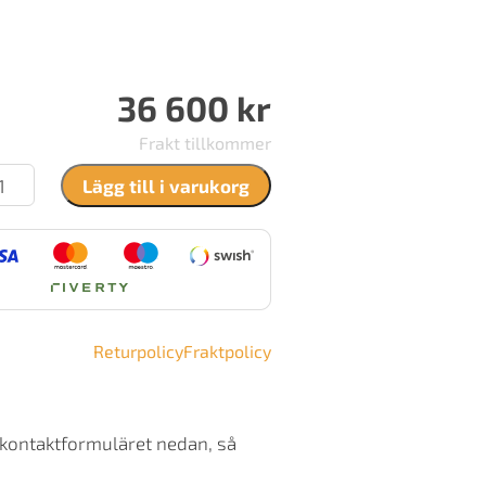
36 600
kr
Frakt tillkommer
rdpeis
Lägg till i varukorg
uo
ängd
Returpolicy
Fraktpolicy
 kontaktformuläret nedan, så