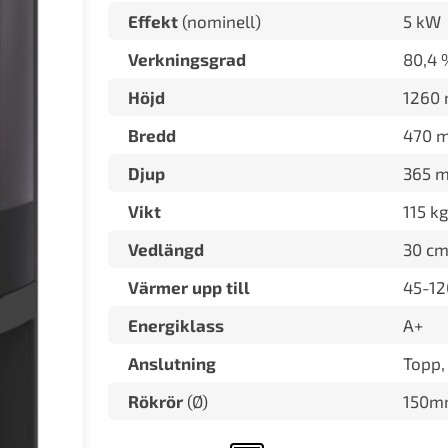
Effekt
(nominell)
5 kW
Verkningsgrad
80,4 
Höjd
1260
Bredd
470 
Djup
365 
Vikt
115 kg
Vedlängd
30 c
Värmer upp till
45-12
Energiklass
A+
Anslutning
Topp,
Rökrör
(Ø)
150m