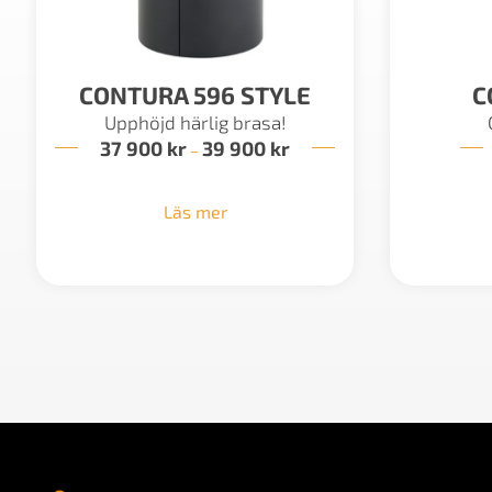
CONTURA 596 STYLE
C
Upphöjd härlig brasa!
37 900
kr
39 900
kr
Prisintervall:
–
37
900 kr
till
Läs mer
39
900 kr