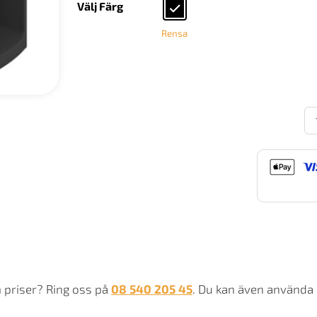
Välj Färg
Rensa
No
D
2
m
m priser? Ring oss på
08 540 205 45
. Du kan även använda