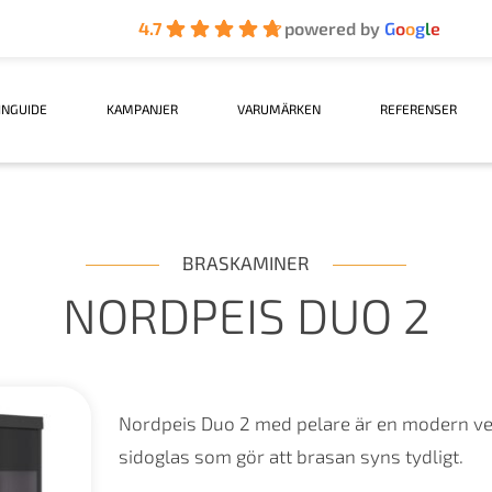
4.7
powered by
G
o
o
g
l
e
INGUIDE
KAMPANJER
VARUMÄRKEN
REFERENSER
BRASKAMINER
NORDPEIS DUO 2
Nordpeis Duo 2 med pelare är en modern ve
sidoglas som gör att brasan syns tydligt.