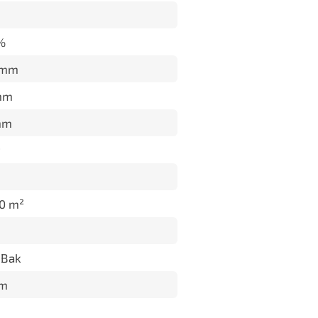
%
 mm
mm
mm
m
0 m²
 Bak
m