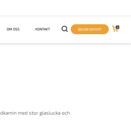
0
OM OSS
KONTAKT
BEGÄR OFFERT
dkamin med stor glaslucka och