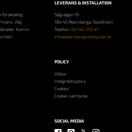
LEVERANS & INSTALLATION
n fördelaktig
Sågvägen 19
Finans. Välj
184 40 Åkersberga, Stockholm
månader. Kom in
Telefon:
08 540 205 45
 vi mer!
info@akersbergavedspisar.se
POLICY
Villkor
Integritetspolicy
Cookies
Cookie-samtycke
SOCIAL MEDIA