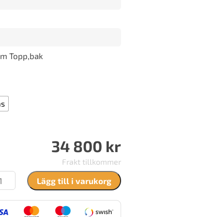
m Topp,bak
as
34 800
kr
Frakt tillkommer
rdpeis
Lägg till i varukorg
E
ll
an
annmursplatta