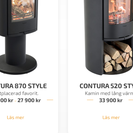
URA 870 STYLE
CONTURA 520 ST
tplacerad favorit.
Kamin med lång vär
900
kr
27 900
kr
Prisintervall:
33 900
kr
–
25
900 kr
till
Läs mer
Läs mer
27
900 kr