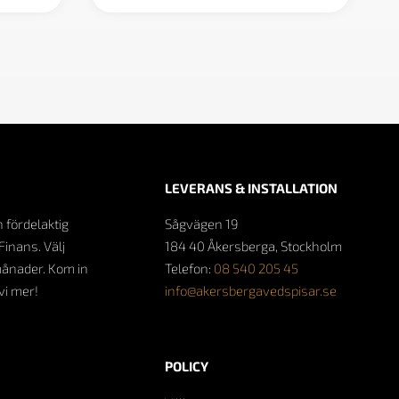
LEVERANS & INSTALLATION
n fördelaktig
Sågvägen 19
Finans. Välj
184 40 Åkersberga, Stockholm
månader. Kom in
Telefon:
08 540 205 45
 vi mer!
info@akersbergavedspisar.se
POLICY