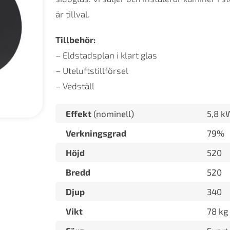
är tillval.
Tillbehör:
– Eldstadsplan i klart glas
– Uteluftstillförsel
– Vedställ
Effekt
(nominell)
5,8 k
Verkningsgrad
79%
Höjd
520
Bredd
520
Djup
340
Vikt
78 kg