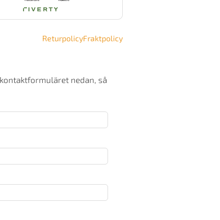
ängd
Returpolicy
Fraktpolicy
 kontaktformuläret nedan, så