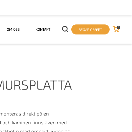
0
OM OSS
KONTAKT
BEGÄR OFFERT
MURSPLATTA
monteras direkt på en
jd och kaminen finns även med
 stockholm med omnejd. Sidoglas