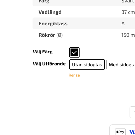
Färg
Svart
Vedlängd
37 cm
Energiklass
A
Rökrör
(Ø)
150 m
Välj Färg
Välj Utförande
Utan sidoglas
Med sidogl
Rensa
No
M
Wa
Ut
br