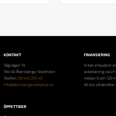
KONTAKT
FINANSIERING
Sågvägen 19
Vi kan erbjuda er e
184 40 Åkersberga, Stockholm
avbetalning via LF 
Telefon:
08 540 205 45
mellan 6 och 120 
info@akersbergavedspisar.se
till oss så berättar
ÖPPETTIDER