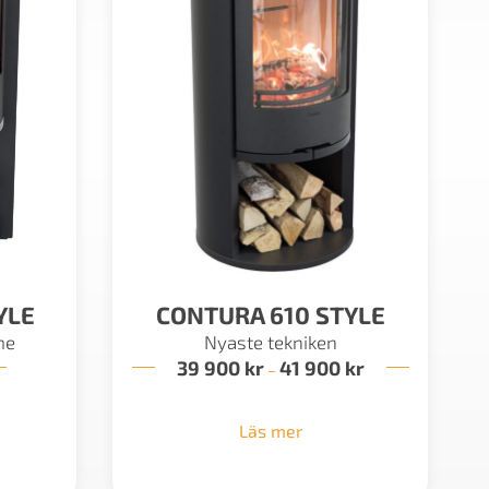
YLE
CONTURA 610 STYLE
me
Nyaste tekniken
39 900
kr
41 900
kr
Prisintervall:
–
39
900 kr
till
Läs mer
41
900 kr