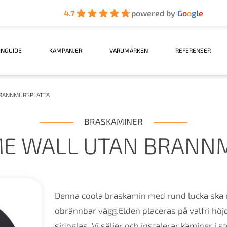
4.7
powered by
G
o
o
g
l
e
INGUIDE
KAMPANJER
VARUMÄRKEN
REFERENSER
BRANNMURSPLATTA
BRASKAMINER
ME WALL UTAN BRANN
Denna coola braskamin med rund lucka ska 
obrännbar vägg.Elden placeras på valfri hö
sidoglas. Vi säljer och instalerar kaminer i