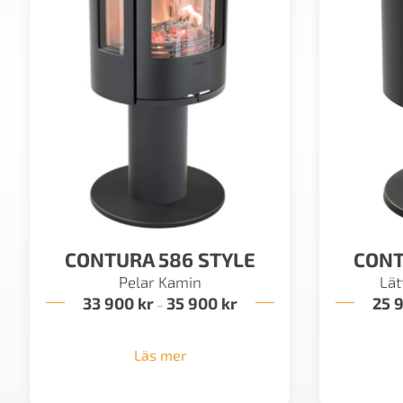
CONTURA 586 STYLE
CONT
Pelar Kamin
Lät
33 900
kr
35 900
kr
Prisintervall:
25 
–
33
900 kr
till
Läs mer
35
900 kr