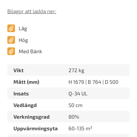
Bilagor att ladda ner:
Låg
Hög
Med Bänk
Vikt
272 kg
Mått (mm)
H 1679 | B 764 | D 500
Insats
Q-34 UL
Vedlängd
50 cm
Verkningsgrad
80%
Uppvärmningsyta
60-135 m²