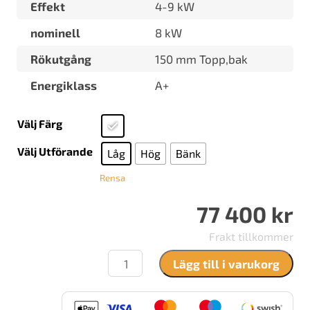
Effekt
4-9 kW
nominell
8 kW
Rökutgång
150 mm Topp,bak
Energiklass
A+
Välj Färg
Välj Utförande
Låg
Hög
Bänk
Rensa
77 400
kr
Frakt tillkommer
Nordpeis
Lägg till i varukorg
Monaco
mängd