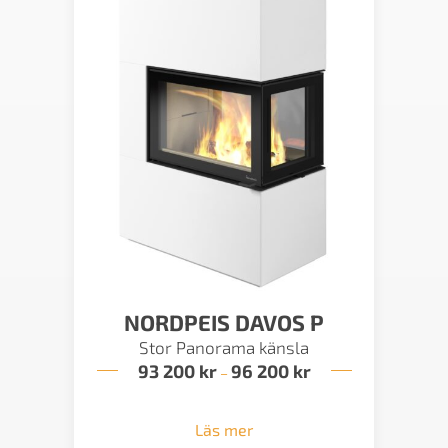
NORDPEIS DAVOS P
Stor Panorama känsla
93 200
kr
96 200
kr
Prisintervall:
–
93
200 kr
till
Läs mer
96