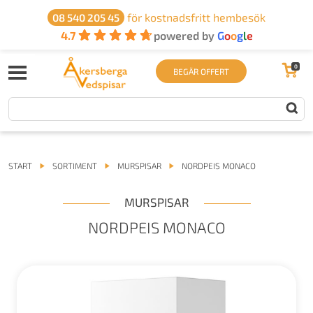
för kostnadsfritt hembesök
08 540 205 45
4.7
powered by
G
o
o
g
l
e
0
BEGÄR OFFERT
START
SORTIMENT
MURSPISAR
NORDPEIS MONACO
MURSPISAR
NORDPEIS MONACO