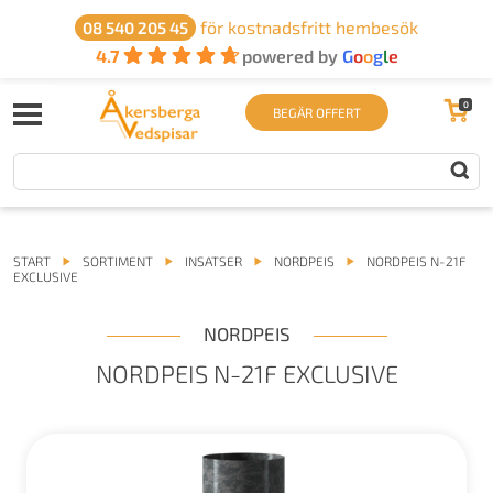
för kostnadsfritt hembesök
08 540 205 45
4.7
powered by
G
o
o
g
l
e
0
BEGÄR OFFERT
START
SORTIMENT
INSATSER
NORDPEIS
NORDPEIS N-21F
EXCLUSIVE
NORDPEIS
NORDPEIS N-21F EXCLUSIVE