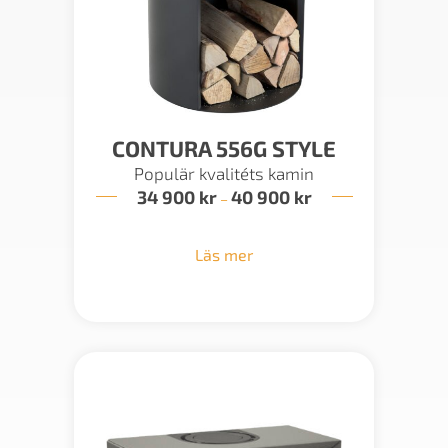
CONTURA 556G STYLE
Populär kvalitéts kamin
34 900
kr
40 900
kr
Prisintervall:
–
34
900 kr
till
Läs mer
40
900 kr