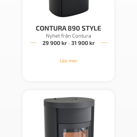
CONTURA 890 STYLE
Nyhet från Contura
29 900
kr
31 900
kr
Prisintervall:
–
29
900 kr
till
Läs mer
31
900 kr