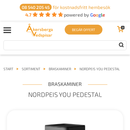
för kostnadsfritt hembesök
08 540 205 45
4.7
powered by
G
o
o
g
l
e
0
BEGÄR OFFERT
START
SORTIMENT
BRASKAMINER
NORDPEIS YOU PEDESTAL
BRASKAMINER
NORDPEIS YOU PEDESTAL