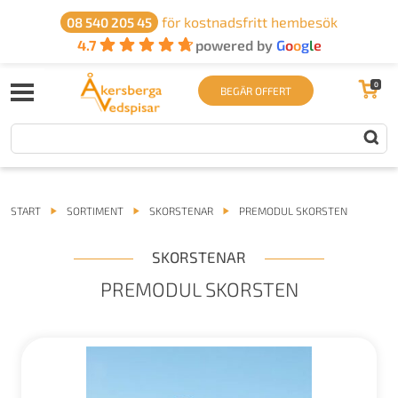
för kostnadsfritt hembesök
08 540 205 45
4.7
powered by
G
o
o
g
l
e
0
BEGÄR OFFERT
START
SORTIMENT
SKORSTENAR
PREMODUL SKORSTEN
SKORSTENAR
PREMODUL SKORSTEN