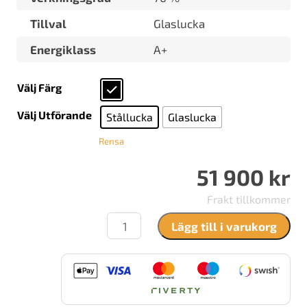
Tillval
Glaslucka
Energiklass
A+
Välj Färg
Välj Utförande
Stållucka
Glaslucka
Rensa
51 900
kr
Frakt tillkommer
Rais
Lägg till i varukorg
500-
3
mängd