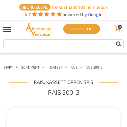
för kostnadsfritt hembesök
08 540 205 45
4.7
powered by
G
o
o
g
l
e
0
BEGÄR OFFERT
START
SORTIMENT
INSATSER
RAIS
RAIS 500-3
RAIS
,
KASSETT ÖPPEN SPIS
RAIS 500-3