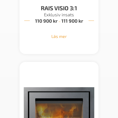
RAIS VISIO 3:1
Exklusiv insats
110 900
kr
111 900
kr
Prisintervall:
–
110
900 kr
till
Läs mer
111
900 kr