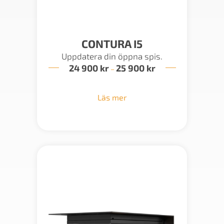
CONTURA I5
Uppdatera din öppna spis.
24 900
kr
25 900
kr
Prisintervall:
–
24
900 kr
till
Läs mer
25
900 kr