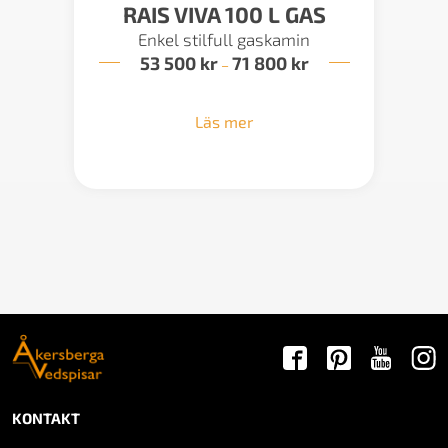
RAIS VIVA 100 L GAS
Enkel stilfull gaskamin
53 500
kr
71 800
kr
Prisintervall:
–
53
500 kr
till
Läs mer
71
800 kr
KONTAKT