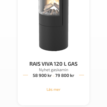
RAIS VIVA 120 L GAS
Nyhet gaskamin
58 900
kr
79 800
kr
Prisintervall:
–
58
900 kr
till
Läs mer
79
800 kr