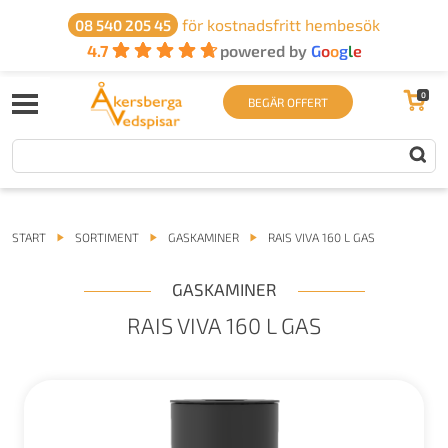
för kostnadsfritt hembesök
08 540 205 45
4.7
powered by
G
o
o
g
l
e
0
BEGÄR OFFERT
START
SORTIMENT
GASKAMINER
RAIS VIVA 160 L GAS
GASKAMINER
RAIS VIVA 160 L GAS