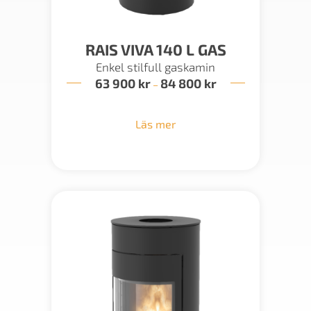
RAIS VIVA 140 L GAS
Enkel stilfull gaskamin
63 900
kr
84 800
kr
Prisintervall:
–
63
900 kr
till
Läs mer
84
800 kr