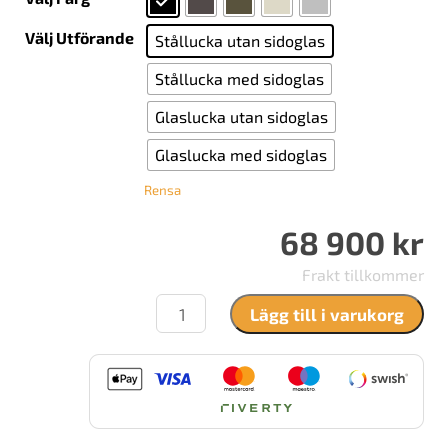
Välj Utförande
Stållucka utan sidoglas
Stållucka med sidoglas
Glaslucka utan sidoglas
Glaslucka med sidoglas
Rensa
68 900
kr
Frakt tillkommer
Rais
Lägg till i varukorg
Viva
160
L
Gas
mängd