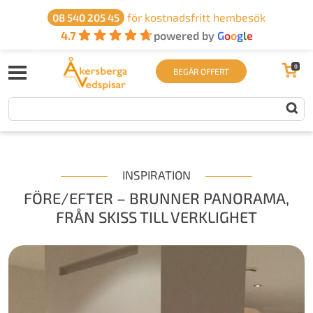
för kostnadsfritt hembesök
08 540 205 45
4.7
powered by
G
o
o
g
l
e
0
BEGÄR OFFERT
INSPIRATION
FÖRE/EFTER – BRUNNER PANORAMA,
FRÅN SKISS TILL VERKLIGHET