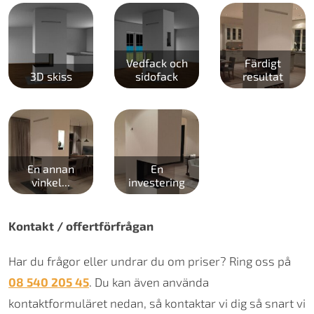
Vedfack och
Färdigt
3D skiss
sidofack
resultat
En annan
En
vinkel...
investering
Kontakt / offertförfrågan
Har du frågor eller undrar du om priser? Ring oss på
08 540 205 45
. Du kan även använda
kontaktformuläret nedan, så kontaktar vi dig så snart vi