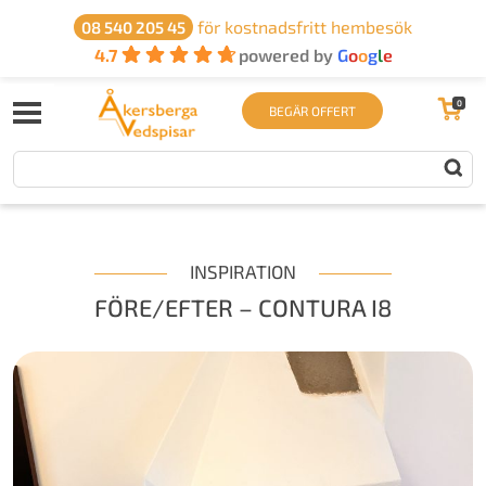
för kostnadsfritt hembesök
08 540 205 45
4.7
powered by
G
o
o
g
l
e
0
BEGÄR OFFERT
INSPIRATION
FÖRE/EFTER – CONTURA I8