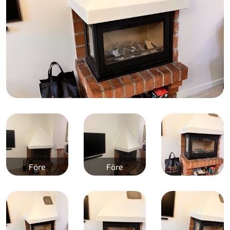
Före
Före