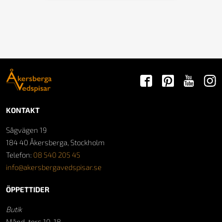
KONTAKT
Sågvägen 19
184 40 Åkersberga, Stockholm
Telefon:
08 540 205 45
info@akersbergavedspisar.se
ÖPPETTIDER
Butik
Månd-tors 10-18