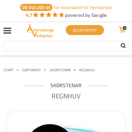
för kostnadsfritt hembesök
08 540 205 45
4.7
powered by
G
o
o
g
l
e
0
BEGÄR OFFERT
START
SORTIMENT
SKORSTENAR
REGNHUV
SKORSTENAR
REGNHUV