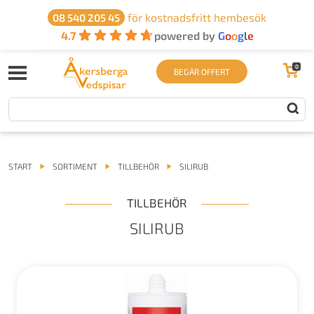
för kostnadsfritt hembesök
08 540 205 45
4.7
powered by
G
o
o
g
l
e
0
BEGÄR OFFERT
START
SORTIMENT
TILLBEHÖR
SILIRUB
TILLBEHÖR
SILIRUB