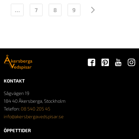
…
7
8
9
→
KONTAKT
Sågvägen 19
184 40 Åkersberga, Stockholm
Telefon:
08 540 205 45
info@akersbergavedspisar.se
ÖPPETTIDER