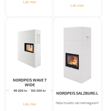
Läs mer
Läs mer
NORDPEIS WAVE T
WIDE
Prisintervall: 99 200 kr till 102 500 kr
–
99 200
kr
102 500
kr
NORDPEIS SALZBURG L
Hela husets värmemagasin!
Läs mer