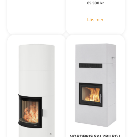
65 500
kr
Läs mer
NORDPEIS SALZBURG L