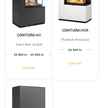
CONTURA I41A
CONTURA I41
Praktisk Hisslucka
Svart eller vit plåt
64 900
kr
Prisintervall: 63 900 kr till 65 900 kr
–
63 900
kr
65 900
kr
Läs mer
Läs mer