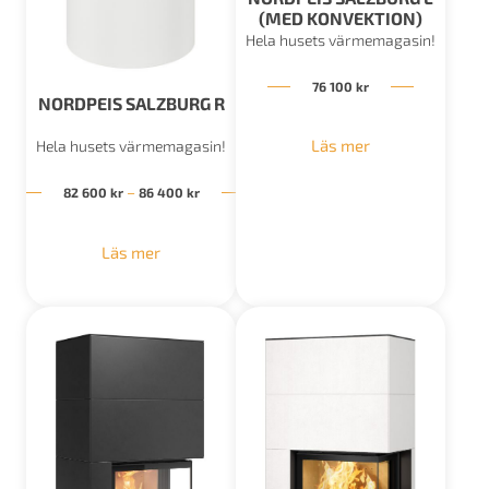
(MED KONVEKTION)
Hela husets värmemagasin!
76 100
kr
NORDPEIS SALZBURG R
Läs mer
Hela husets värmemagasin!
Prisintervall: 82 600 kr till 86 400 kr
–
82 600
kr
86 400
kr
Läs mer