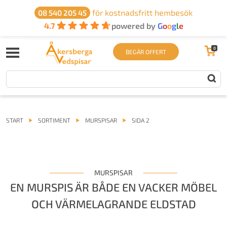
för kostnadsfritt hembesök
08 540 205 45
4.7
powered by
G
o
o
g
l
e
0
BEGÄR OFFERT
START
SORTIMENT
MURSPISAR
SIDA 2
MURSPISAR
EN MURSPIS ÄR BÅDE EN VACKER MÖBEL
OCH VÄRMELAGRANDE ELDSTAD