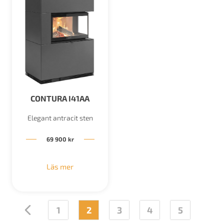
CONTURA I41AA
Elegant antracit sten
69 900
kr
Läs mer
←
1
2
3
4
5