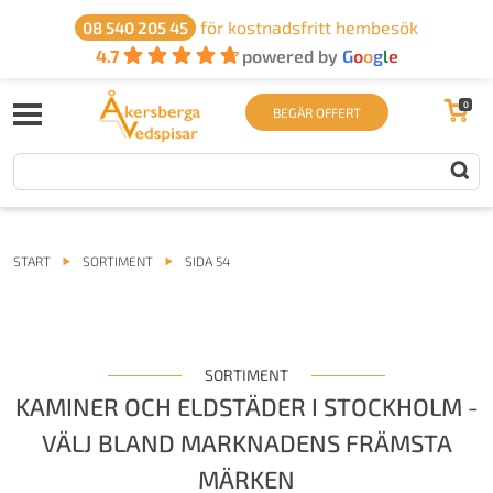
för kostnadsfritt hembesök
08 540 205 45
4.7
powered by
G
o
o
g
l
e
0
BEGÄR OFFERT
START
SORTIMENT
SIDA 54
SORTIMENT
KAMINER OCH ELDSTÄDER I STOCKHOLM -
VÄLJ BLAND MARKNADENS FRÄMSTA
MÄRKEN