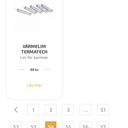
VÄRMELIM
TERMATECH
Lim för kaminer
69
kr
Läs mer
←
1
2
3
…
51
52
53
54
55
56
57