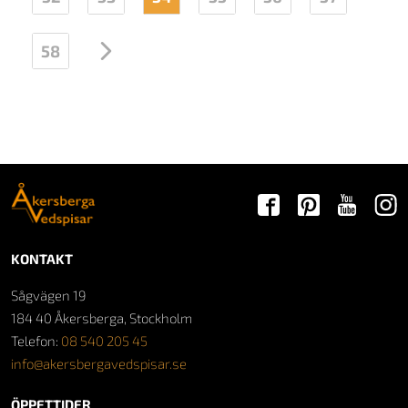
58
→
KONTAKT
Sågvägen 19
184 40 Åkersberga, Stockholm
Telefon:
08 540 205 45
info@akersbergavedspisar.se
ÖPPETTIDER