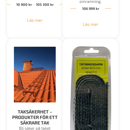
omramning.
Prisintervall: 10 900 kr till 105 300 kr
–
10 900
kr
105 300
kr
106 999
kr
Läs mer
Läs mer
TAKSÄKERHET –
PRODUKTER FÖR ETT
SÄKRARE TAK
Bli säker på taket