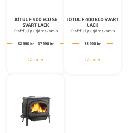
JØTUL F 400 ECO SE
JØTUL F 400 ECO SVART
SVART LACK
LACK
Kraftfull gjutjärnskamin
Kraftfull gjutjärnskamin
Prisintervall: 32 990 kr till 37 990 kr
–
32 990
kr
37 990
kr
33 990
kr
Läs mer
Läs mer