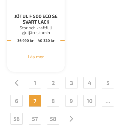
JØTUL F 500 ECO SE
SVART LACK
Stor och kraftfull
gjutjärnskamin
Prisintervall: 36 990 kr till 40 320 kr
–
36 990
kr
40 320
kr
Läs mer
←
1
2
3
4
5
6
7
8
9
10
…
56
57
58
→