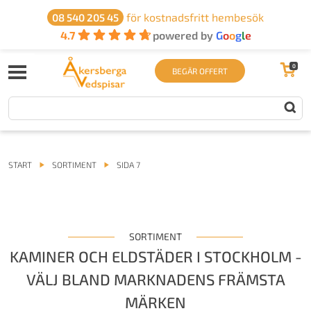
för kostnadsfritt hembesök
08 540 205 45
4.7
powered by
G
o
o
g
l
e
0
BEGÄR OFFERT
START
SORTIMENT
SIDA 7
SORTIMENT
KAMINER OCH ELDSTÄDER I STOCKHOLM -
VÄLJ BLAND MARKNADENS FRÄMSTA
MÄRKEN