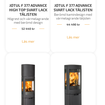
JØTUL F 377 ADVANCE
JØTUL F 377 ADVANCE
HIGH TOP SVART LACK
SVART LACK TÄLJSTEN
TÄLJSTEN
Berömd kamindesign med
värmelagrande täljsten
Högrest och värmelagrande
med berömd design
44 490
kr
52 440
kr
Läs mer
Läs mer