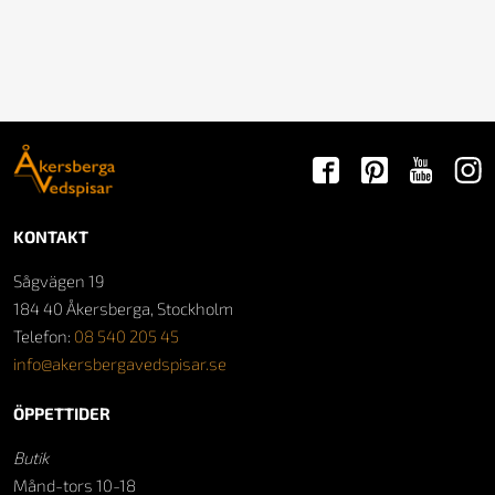
KONTAKT
Sågvägen 19
184 40 Åkersberga, Stockholm
Telefon:
08 540 205 45
info@akersbergavedspisar.se
ÖPPETTIDER
Butik
Månd-tors 10-18