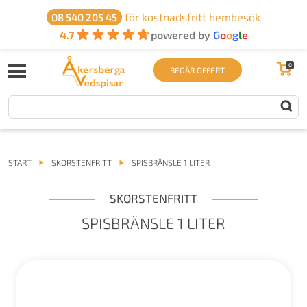
för kostnadsfritt hembesök
08 540 205 45
4.7
powered by
G
o
o
g
l
e
0
BEGÄR OFFERT
START
SKORSTENFRITT
SPISBRÄNSLE 1 LITER
SKORSTENFRITT
SPISBRÄNSLE 1 LITER