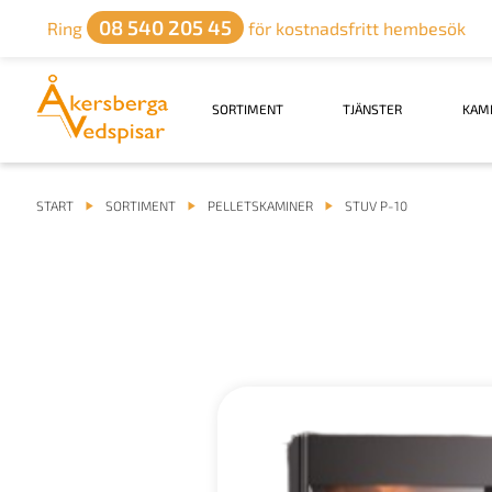
08 540 205 45
Ring
för kostnadsfritt hembesök
SORTIMENT
TJÄNSTER
KAM
START
SORTIMENT
PELLETSKAMINER
STUV P-10