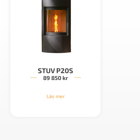
STUV P20S
89 850
kr
Läs mer