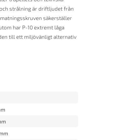
ch strålning är driftljudet från
 matningsskruven säkerställer
sutom har P-10 extremt låga
n till ett miljövänligt alternativ
mm
mm
 mm