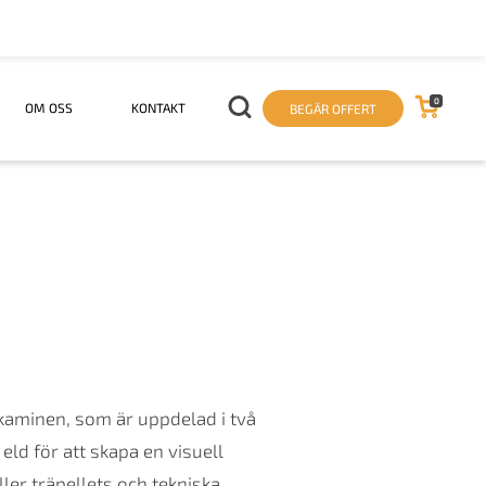
0
OM OSS
KONTAKT
BEGÄR OFFERT
kaminen, som är uppdelad i två
 eld för att skapa en visuell
ler träpellets och tekniska