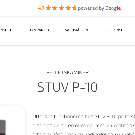
4.7
powered by
G
o
o
g
l
e
INGUIDE
KAMPANJER
VARUMÄRKEN
REFERENSER
PELLETSKAMINER
STUV P-10
Utforska funktionerna hos Stûv P-10 pellets
distinkta delar: en övre del med en realistisk
effekt av lågor, och en nedre del som innehål