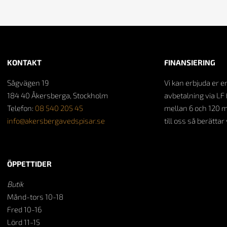
KONTAKT
FINANSIERING
Sågvägen 19
Vi kan erbjuda er e
184 40 Åkersberga, Stockholm
avbetalning via LF 
Telefon:
08 540 205 45
mellan 6 och 120 
info@akersbergavedspisar.se
till oss så berättar
ÖPPETTIDER
Butik
Månd-tors 10-18
Fred 10-16
Lörd 11-15