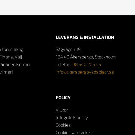
LEVERANS & INSTALLATION
n fördelaktig
Sågvägen 19
Finans. Välj
184 40 Åkersberga, Stockholm
månader. Kom in
Telefon:
08 540 205 45
 vi mer!
info@akersbergavedspisar.se
POLICY
Villkor
Integritetspolicy
Cookies
Cookie-samtycke