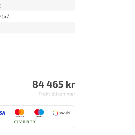
g
/Grå
84 465
kr
Frakt tillkommer