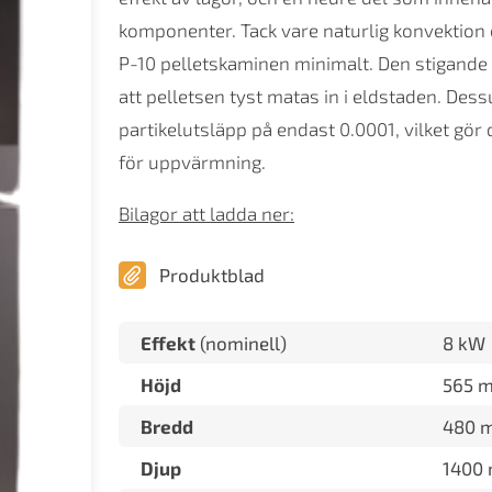
komponenter. Tack vare naturlig konvektion o
P-10 pelletskaminen minimalt. Den stigande
att pelletsen tyst matas in i eldstaden. Des
partikelutsläpp på endast 0.0001, vilket gör de
för uppvärmning.
Bilagor att ladda ner:
Produktblad
Effekt
(nominell)
8 kW
Höjd
565 
Bredd
480 
Djup
1400