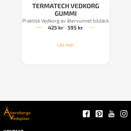
TERMATECH VEDKORG
GUMMI
Praktisk Vedkorg av återvunnet bildäck
425
kr
595
kr
Prisintervall:
–
425 kr
till
595 kr
Läs mer