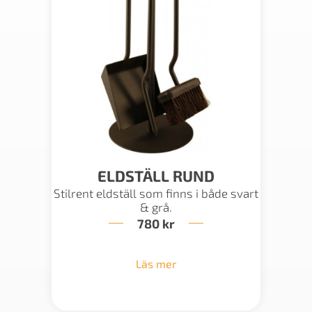
ELDSTÄLL RUND
Stilrent eldställ som finns i både svart
& grå.
780
kr
Läs mer