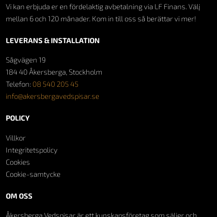
Vi kan erbjuda er en fördelaktig avbetalning via LF Finans. Välj
mellan 6 och 120 månader. Kom in till oss så berättar vi mer!
LEVERANS & INSTALLATION
Sågvägen 19
184 40 Åkersberga, Stockholm
Telefon:
08 540 205 45
info@akersbergavedspisar.se
POLICY
Villkor
Integritetspolicy
Cookies
Cookie-samtycke
OM OSS
Åkersberga Vedspisar är ett kunskapsföretag som säljer och