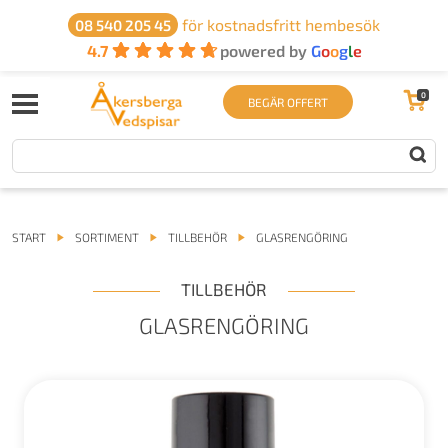
för kostnadsfritt hembesök
08 540 205 45
4.7
powered by
G
o
o
g
l
e
0
BEGÄR OFFERT
START
SORTIMENT
TILLBEHÖR
GLASRENGÖRING
TILLBEHÖR
GLASRENGÖRING