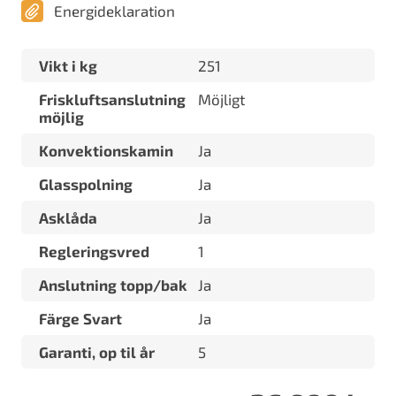
Energideklaration
Vikt i kg
251
Friskluftsanslutning
Möjligt
möjlig
Konvektionskamin
Ja
Glasspolning
Ja
Asklåda
Ja
Regleringsvred
1
Anslutning topp/bak
Ja
Färge Svart
Ja
Garanti, op til år
5