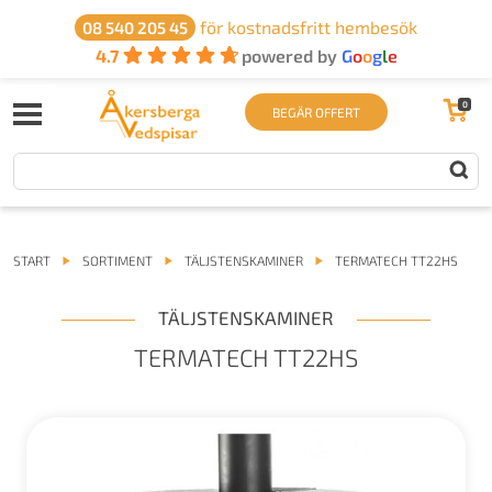
för kostnadsfritt hembesök
08 540 205 45
4.7
powered by
G
o
o
g
l
e
0
BEGÄR OFFERT
START
SORTIMENT
TÄLJSTENSKAMINER
TERMATECH TT22HS
TÄLJSTENSKAMINER
TERMATECH TT22HS