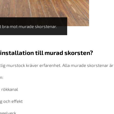
gt bra mot murade skorstenar.
 installation till murad skorsten?
ntlig murstock kräver erfarenhet. Alla murade skorstenar är o
n:
 rökkanal
g och effekt
regelverk