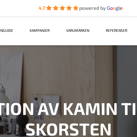
4.7
powered by
G
o
o
g
l
e
INGUIDE
KAMPANJER
VARUMÄRKEN
REFERENSER
TION AV KAMIN T
SKORSTEN