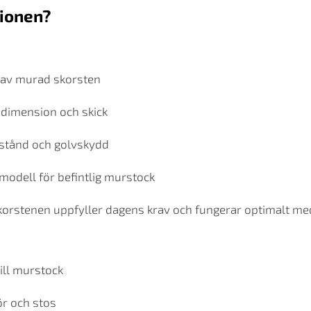
tionen?
 av murad skorsten
dimension och skick
stånd och golvskydd
modell för befintlig murstock
skorstenen uppfyller dagens krav och fungerar optimalt m
ill murstock
ör och stos