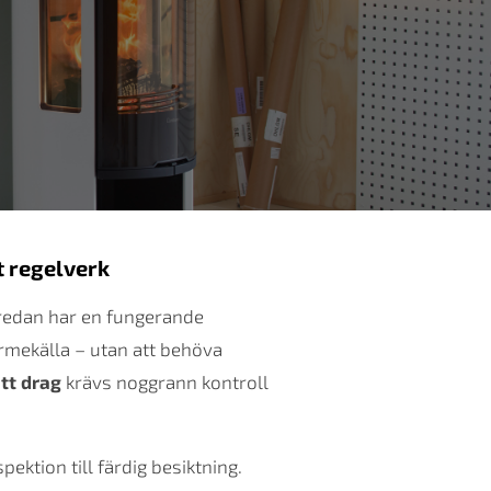
t regelverk
 redan har en fungerande
ärmekälla – utan att behöva
tt drag
krävs noggrann kontroll
pektion till färdig besiktning.