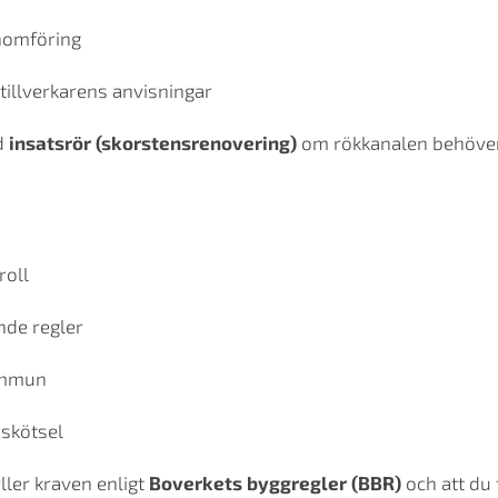
nomföring
 tillverkarens anvisningar
ed
insatsrör (skorstensrenovering)
om rökkanalen behöver 
roll
nde regler
kommun
skötsel
yller kraven enligt
Boverkets byggregler (BBR)
och att du 