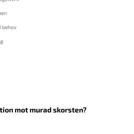
nen
d behov
ng
ation mot murad skorsten?