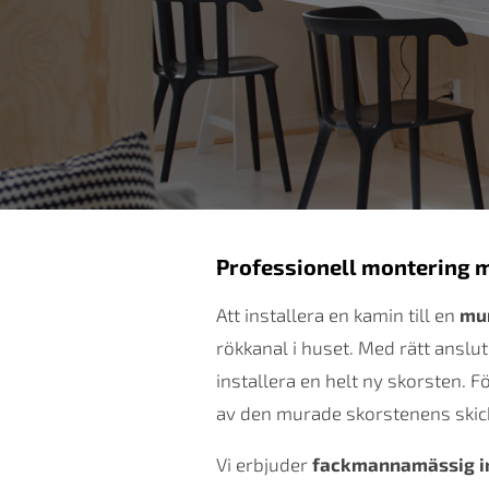
Professionell montering mo
Att installera en kamin till en
mur
rökkanal i huset. Med rätt anslu
installera en helt ny skorsten. Fö
av den murade skorstenens skick
Vi erbjuder
fackmannamässig ins