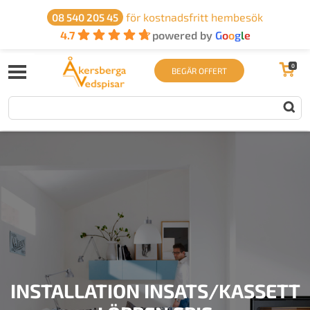
för kostnadsfritt hembesök
08 540 205 45
4.7
powered by
G
o
o
g
l
e
0
BEGÄR OFFERT
INSTALLATION INSATS/KASSETT