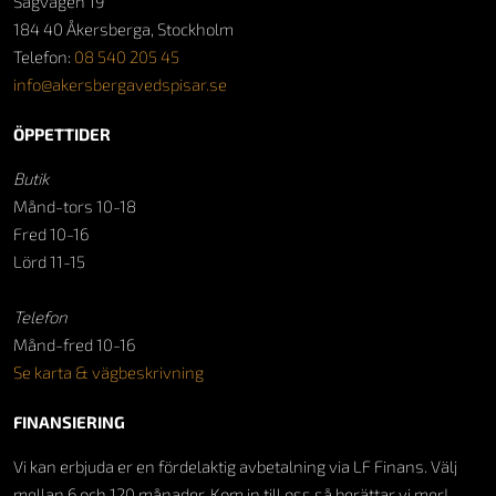
Sågvägen 19
184 40 Åkersberga, Stockholm
Telefon:
08 540 205 45
info@akersbergavedspisar.se
ÖPPETTIDER
Butik
Månd-tors 10-18
Fred 10-16
Lörd 11-15
Telefon
Månd-fred 10-16
Se karta & vägbeskrivning
FINANSIERING
Vi kan erbjuda er en fördelaktig avbetalning via LF Finans. Välj
mellan 6 och 120 månader. Kom in till oss så berättar vi mer!