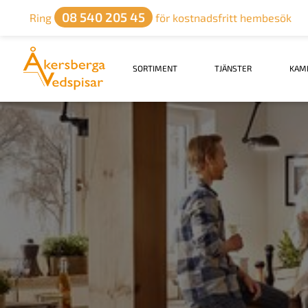
08 540 205 45
Ring
för kostnadsfritt hembesök
SORTIMENT
TJÄNSTER
KAM