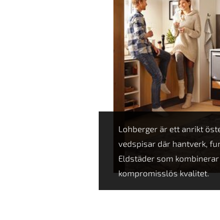
Lohberger är ett anrikt ös
vedspisar där hantverk, fu
Eldstäder som kombinerar
kompromisslös kvalitet.