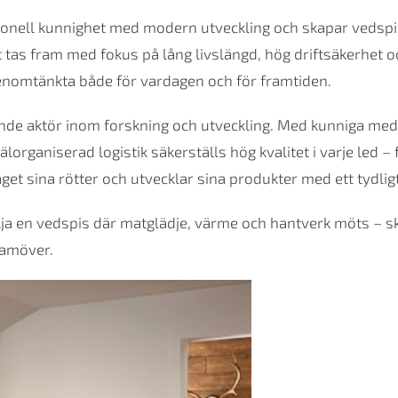
ionell kunnighet med modern utveckling och skapar vedspis
 tas fram med fokus på lång livslängd, hög driftsäkerhet o
enomtänkta både för vardagen och för framtiden.
ande aktör inom forskning och utveckling. Med kunniga me
rganiserad logistik säkerställs hög kvalitet i varje led – fr
aget sina rötter och utvecklar sina produkter med ett tydlig
älja en vedspis där matglädje, värme och hantverk möts – sk
ramöver.