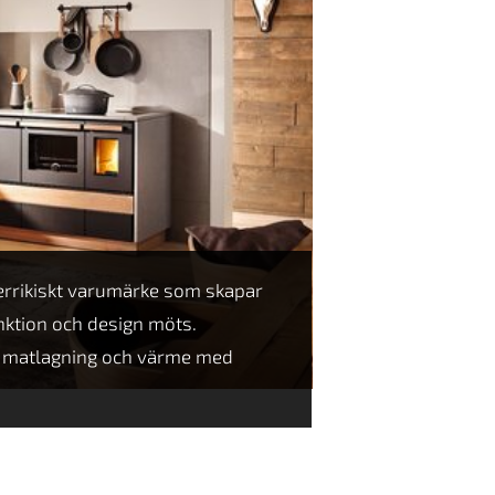
terrikiskt varumärke som skapar
nktion och design möts.
 matlagning och värme med