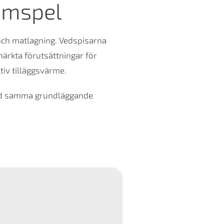
amspel
och matlagning. Vedspisarna
ärkta förutsättningar för
iv tilläggsvärme.
med samma grundläggande