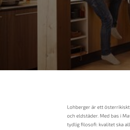
Lohberger är ett österrikisk
och eldstäder. Med bas i Mat
tydlig filosofi: kvalitet ska a