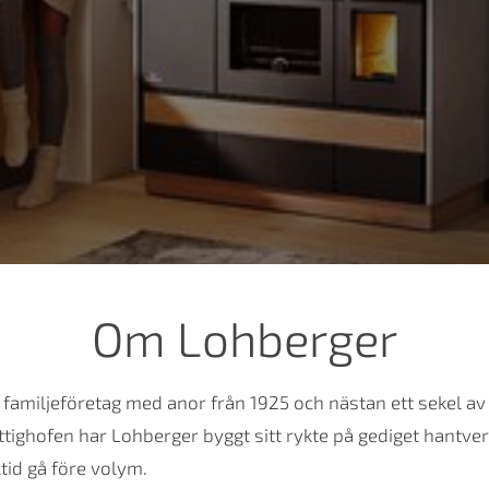
Om Lohberger
t familjeföretag med anor från 1925 och nästan ett sekel a
tighofen har Lohberger byggt sitt rykte på gediget hantver
lltid gå före volym.