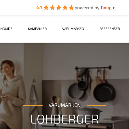
4.7
powered by
G
o
o
g
l
e
INGUIDE
KAMPANJER
VARUMÄRKEN
REFERENSER
VARUMÄRKEN
LOHBERGER