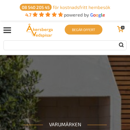
för kostnadsfritt hembesök
08 540 205 45
4.7
powered by
G
o
o
g
l
e
0
BEGÄR OFFERT
VARUMÄRKEN