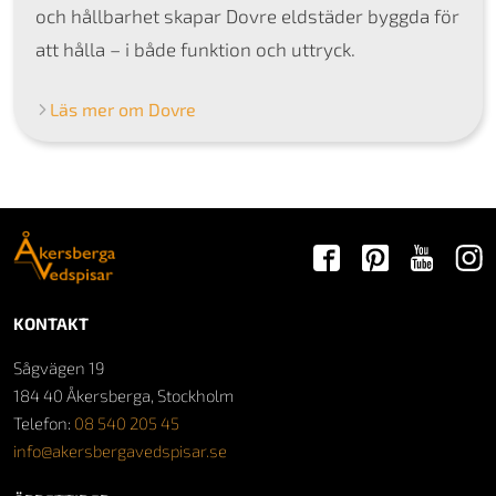
och hållbarhet skapar Dovre eldstäder byggda för
att hålla – i både funktion och uttryck.
Läs mer om Dovre
KONTAKT
Sågvägen 19
184 40 Åkersberga, Stockholm
Telefon:
08 540 205 45
info@akersbergavedspisar.se